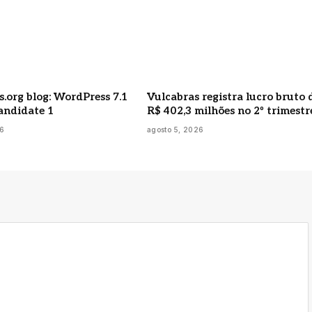
.org blog: WordPress 7.1
Vulcabras registra lucro bruto 
andidate 1
R$ 402,3 milhões no 2º trimestr
26
agosto 5, 2026