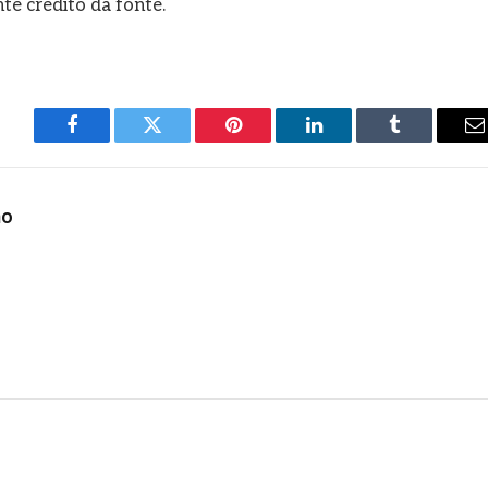
e crédito da fonte.
Facebook
Twitter
Pinterest
LinkedIn
Tumblr
E
m
ho