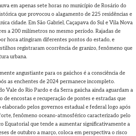
huva em apenas sete horas no município de Rosário do
histórica que provocou o alagamento de 225 residências e
ica cidade. Em São Gabriel, Caçapava do Sul e Vila Nova
ores a 200 milímetros no mesmo período. Rajadas de
or hora atingiram diferentes pontos do estado, e
stilhos registraram ocorrência de granizo, fenômeno que
tura urbana.
mente angustiante para os gaúchos é a consciência de
após as enchentes de 2024 permanece incompleto.
do Vale do Rio Pardo e da Serra gaúcha ainda aguardam a
o de encostas e recuperação de pontes e estradas que
o elaborado pelos governos estadual e federal logo após
 forte, fenômeno oceano-atmosférico caracterizado pelo
o Equatorial que tende a aumentar significativamente a
eses de outubro a março, coloca em perspectiva o risco