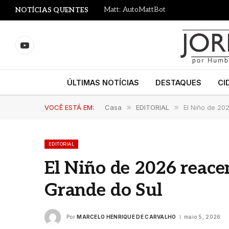
Matt: AutoMattBot
NOTÍCIAS QUENTES
YouTube
ÚLTIMAS NOTÍCIAS
DESTAQUES
CI
VOCÊ ESTÁ EM:
Casa
»
EDITORIAL
»
El Niño de 20
EDITORIAL
El Niño de 2026 reacen
Grande do Sul
Por
MARCELO HENRIQUE DE CARVALHO
maio 5, 2026