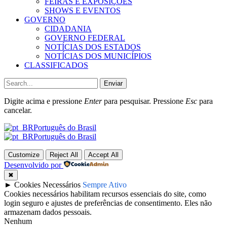
FEIRAS E EXPOSIÇÕES
SHOWS E EVENTOS
GOVERNO
CIDADANIA
GOVERNO FEDERAL
NOTÍCIAS DOS ESTADOS
NOTÍCIAS DOS MUNICÍPIOS
CLASSIFICADOS
Enviar
Digite acima e pressione
Enter
para pesquisar. Pressione
Esc
para
cancelar.
Português do Brasil
Português do Brasil
Customize
Reject All
Accept All
Desenvolvido por
✖
►
Cookies Necessários
Sempre Ativo
Cookies necessários habilitam recursos essenciais do site, como
login seguro e ajustes de preferências de consentimento. Eles não
armazenam dados pessoais.
Nenhum