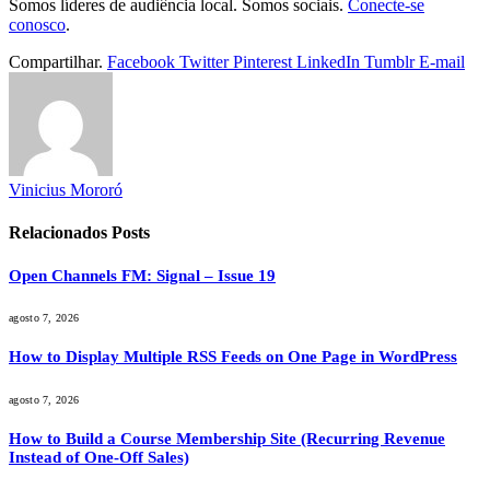
Somos líderes de audiência local. Somos sociais.
Conecte-se
conosco
.
Compartilhar.
Facebook
Twitter
Pinterest
LinkedIn
Tumblr
E-mail
Vinicius Mororó
Relacionados
Posts
Open Channels FM: Signal – Issue 19
agosto 7, 2026
How to Display Multiple RSS Feeds on One Page in WordPress
agosto 7, 2026
How to Build a Course Membership Site (Recurring Revenue
Instead of One-Off Sales)