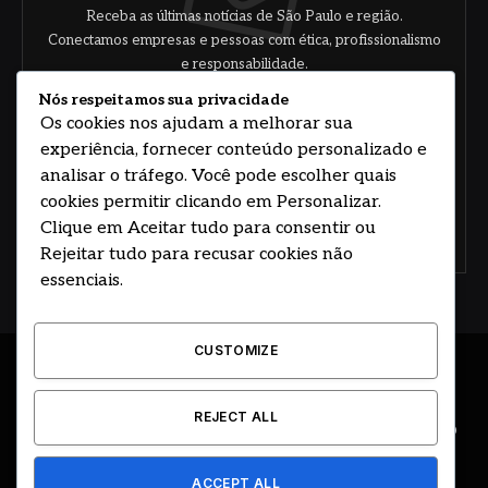
Receba as últimas notícias de São Paulo e região.
Conectamos empresas e pessoas com ética, profissionalismo
e responsabilidade.
Nós respeitamos sua privacidade
Os cookies nos ajudam a melhorar sua
experiência, fornecer conteúdo personalizado e
analisar o tráfego. Você pode escolher quais
cookies permitir clicando em Personalizar.
Clique em Aceitar tudo para consentir ou
Concorde com nossos termos e acordo de
política
Rejeitar tudo para recusar cookies não
essenciais.
CUSTOMIZE
© 2026 DESENVOLVIDO POR HOSTING PRIME BRASIL
REJECT ALL
ÚLTIMAS NOTÍCIAS
DESTAQUES
CIDADE E REGIÃO
COLUNAS
EDITORIAL
EVENTOS
GOVERNO
ACCEPT ALL
CLASSIFICADOS