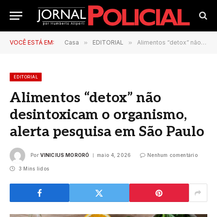
VOCÊ ESTÁ EM:
Casa
»
EDITORIAL
»
Alimentos “detox” não desintoxicam o organismo, alerta pesquisa em São Paulo
EDITORIAL
Alimentos “detox” não
desintoxicam o organismo,
alerta pesquisa em São Paulo
Por
VINICIUS MORORÓ
maio 4, 2026
Nenhum comentário
3 Mins lidos