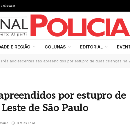
 release
DADE E REGIÃO
COLUNAS
EDITORIAL
EVEN
Três adolescentes são apreendidos por estupro de duas crianças na 
 apreendidos por estupro de
 Leste de São Paulo
tário
3 Mins lidos