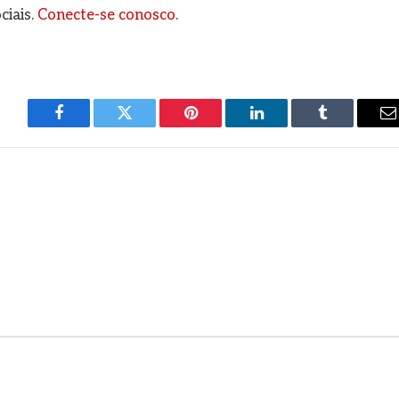
ciais.
Conecte-se conosco
.
Facebook
Twitter
Pinterest
LinkedIn
Tumblr
E
m