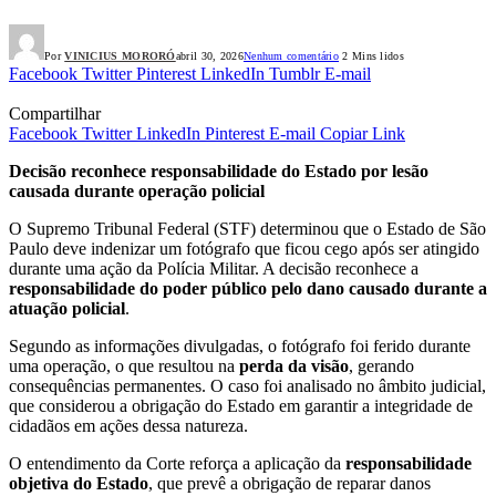
Por
VINICIUS MORORÓ
abril 30, 2026
Nenhum comentário
2 Mins lidos
Facebook
Twitter
Pinterest
LinkedIn
Tumblr
E-mail
Compartilhar
Facebook
Twitter
LinkedIn
Pinterest
E-mail
Copiar Link
Decisão reconhece responsabilidade do Estado por lesão
causada durante operação policial
O Supremo Tribunal Federal (STF) determinou que o Estado de São
Paulo deve indenizar um fotógrafo que ficou cego após ser atingido
durante uma ação da Polícia Militar. A decisão reconhece a
responsabilidade do poder público pelo dano causado durante a
atuação policial
.
Segundo as informações divulgadas, o fotógrafo foi ferido durante
uma operação, o que resultou na
perda da visão
, gerando
consequências permanentes. O caso foi analisado no âmbito judicial,
que considerou a obrigação do Estado em garantir a integridade de
cidadãos em ações dessa natureza.
O entendimento da Corte reforça a aplicação da
responsabilidade
objetiva do Estado
, que prevê a obrigação de reparar danos