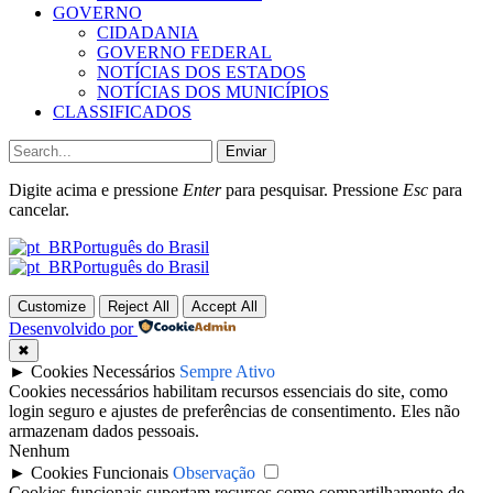
GOVERNO
CIDADANIA
GOVERNO FEDERAL
NOTÍCIAS DOS ESTADOS
NOTÍCIAS DOS MUNICÍPIOS
CLASSIFICADOS
Enviar
Digite acima e pressione
Enter
para pesquisar. Pressione
Esc
para
cancelar.
Português do Brasil
Português do Brasil
Customize
Reject All
Accept All
Desenvolvido por
✖
►
Cookies Necessários
Sempre Ativo
Cookies necessários habilitam recursos essenciais do site, como
login seguro e ajustes de preferências de consentimento. Eles não
armazenam dados pessoais.
Nenhum
►
Cookies Funcionais
Observação
Cookies funcionais suportam recursos como compartilhamento de