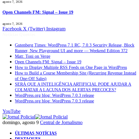
agosto 7, 2026
Open Channels FM: Signal – Issue 19
agosto 7, 2026
Facebook
X (Twitter)
Instagram
Notícias Quentes
Gutenberg Times: WordPress 7.1 RC, 7.0.3 Security Release, Block
Runner, New Playground UI and more — Weekend Edition 372
Matt: Toni on Verge
Open Channels FM: Signal – Issue 19
How to Display Multiple RSS Feeds on One Page in WordPress
How to Build a Course Membership Site (Recurring Revenue Instead
of One-Off Sales)
SERÁ QUE A INTELIGÊNCIA ARTIFICIAL PODE AJUDAR A
COLMATAR A LACUNA DOS ALERTAS PRECOCES?
WordPress.org blog: WordPress 7.0.3 release
WordPress.org blog: WordPress 7.0.3 release
YouTube
domingo, agosto 9
Central de Jornalismo
ÚLTIMAS NOTÍCIAS
DESTAQUES