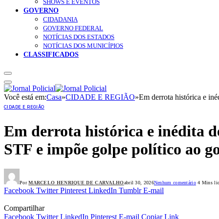
SHOWS E EVENTOS
GOVERNO
CIDADANIA
GOVERNO FEDERAL
NOTÍCIAS DOS ESTADOS
NOTÍCIAS DOS MUNICÍPIOS
CLASSIFICADOS
Você está em:
Casa
»
CIDADE E REGIÃO
»
Em derrota histórica e in
CIDADE E REGIÃO
Em derrota histórica e inédita d
STF e impõe golpe político ao g
Por
MARCELO HENRIQUE DE CARVALHO
abril 30, 2026
Nenhum comentário
4 Mins li
Facebook
Twitter
Pinterest
LinkedIn
Tumblr
E-mail
Compartilhar
Facebook
Twitter
LinkedIn
Pinterest
E-mail
Copiar Link