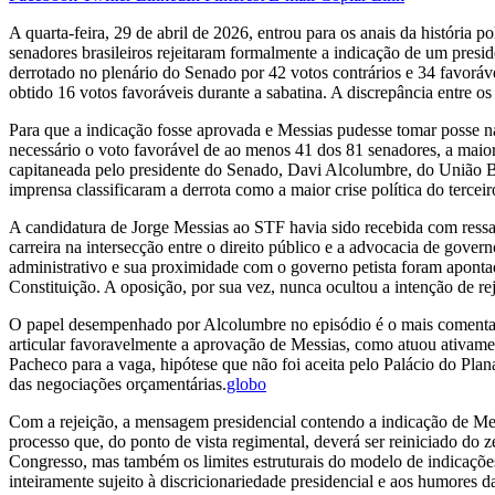
A quarta-feira, 29 de abril de 2026, entrou para os anais da história 
senadores brasileiros rejeitaram formalmente a indicação de um pres
derrotado no plenário do Senado por 42 votos contrários e 34 favorá
obtido 16 votos favoráveis durante a sabatina. A discrepância entre os
Para que a indicação fosse aprovada e Messias pudesse tomar posse na
necessário o voto favorável de ao menos 41 dos 81 senadores, a maiori
capitaneada pelo presidente do Senado, Davi Alcolumbre, do União Bra
imprensa classificaram a derrota como a maior crise política do terc
A candidatura de Jorge Messias ao STF havia sido recebida com ressal
carreira na intersecção entre o direito público e a advocacia de gover
administrativo e sua proximidade com o governo petista foram apont
Constituição. A oposição, por sua vez, nunca ocultou a intenção de re
O papel desempenhado por Alcolumbre no episódio é o mais comentad
articular favoravelmente a aprovação de Messias, como atuou ativamen
Pacheco para a vaga, hipótese que não foi aceita pelo Palácio do Plan
das negociações orçamentárias.
globo
Com a rejeição, a mensagem presidencial contendo a indicação de Me
processo que, do ponto de vista regimental, deverá ser reiniciado do
Congresso, mas também os limites estruturais do modelo de indicações
inteiramente sujeito à discricionariedade presidencial e aos humores da