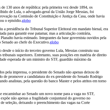
is de 130 anos de república: pela primeira vez desde 1894, os
lhido de Lula, o advogado-geral da União Jorge Messias, foi
provação na Comissão de Constituição e Justiça da Casa, onde havia
eou o episódio.
globo
u a presidência do Tribunal Superior Eleitoral em mandato bienal, era
da para garantir esse patamar, mas a articulação contrária,
Planalto havia estimado. Integrantes da base governista ouvidos pela
do Senado ao chefe do Executivo.
globo
 desde o início do terceiro governo Lula, Messias construiu sua
 tribunais superiores. Entretanto, suas posições em matéria de direito
lidade esperada de um ministro do STF, guardião máximo da
os pela imprensa, o presidente do Senado não apenas deixou de
rado de promover a candidatura do ex-presidente do Senado Rodrigo
undo analistas, pela questão do banco Master e pelos atritos em torno
rá de encaminhar ao Senado um novo nome para a vaga no STF,
o expõe não apenas a fragilidade conjuntural do governo no
os de seleção, deixando o preenchimento das vagas na Corte