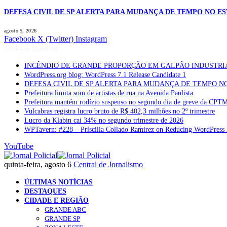
DEFESA CIVIL DE SP ALERTA PARA MUDANÇA DE TEMPO NO E
agosto 5, 2026
Facebook
X (Twitter)
Instagram
Notícias Quentes
INCÊNDIO DE GRANDE PROPORÇÃO EM GALPÃO INDUSTRI
WordPress.org blog: WordPress 7.1 Release Candidate 1
DEFESA CIVIL DE SP ALERTA PARA MUDANÇA DE TEMPO N
Prefeitura limita som de artistas de rua na Avenida Paulista
Prefeitura mantém rodízio suspenso no segundo dia de greve da CPT
Vulcabras registra lucro bruto de R$ 402,3 milhões no 2º trimestre
Lucro da Klabin cai 34% no segundo trimestre de 2026
WPTavern: #228 – Priscilla Collado Ramirez on Reducing WordPress 
YouTube
quinta-feira, agosto 6
Central de Jornalismo
ÚLTIMAS NOTÍCIAS
DESTAQUES
CIDADE E REGIÃO
GRANDE ABC
GRANDE SP