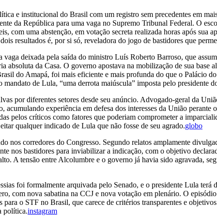
política e institucional do Brasil com um registro sem precedentes em ma
idente da República para uma vaga no Supremo Tribunal Federal. O esco
veis, com uma abstenção, em votação secreta realizada horas após sua a
 dois resultados é, por si só, reveladora do jogo de bastidores que perm
 vaga deixada pela saída do ministro Luís Roberto Barroso, que assumi
a absoluta da Casa. O governo apostava na mobilização de sua base alia
sil do Amapá, foi mais eficiente e mais profunda do que o Palácio do 
eiro mandato de Lula, “uma derrota maiúscula” imposta pelo presidente 
vas por diferentes setores desde seu anúncio. Advogado-geral da União
no, acumulando experiência em defesa dos interesses da União perante os
adas pelos críticos como fatores que poderiam comprometer a imparcia
jeitar qualquer indicado de Lula que não fosse de seu agrado.
globo
o nos corredores do Congresso. Segundo relatos amplamente divulgad
te nos bastidores para inviabilizar a indicação, com o objetivo decla
alto. A tensão entre Alcolumbre e o governo já havia sido agravada, seg
ssias foi formalmente arquivada pelo Senado, e o presidente Lula te
 zero, com nova sabatina na CCJ e nova votação em plenário. O episódi
 para o STF no Brasil, que carece de critérios transparentes e objetiv
 política.
instagram