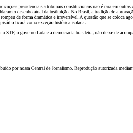
ndicações presidenciais a tribunais constitucionais não é rara em outra
aram o desenho atual da instituição. No Brasil, a tradição de aprovaçã
em rompeu de forma dramática e irreversível. A questão que se coloca ago
pisódio ficará como exceção histórica isolada.
ara o STF, o governo Lula e a democracia brasileira, não deixe de aco
ído por nossa Central de Jornalismo. Reprodução autorizada mediante