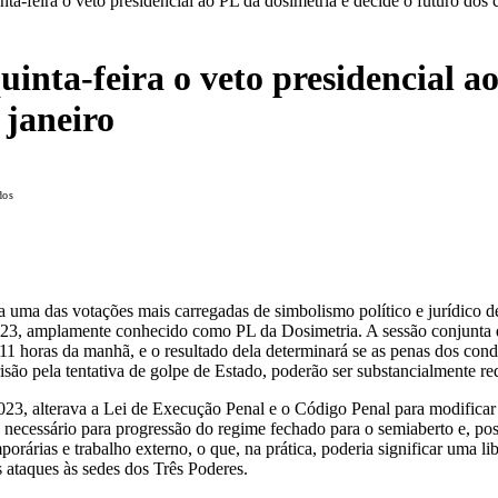
ta-feira o veto presidencial ao PL da dosimetria e decide o futuro dos
inta-feira o veto presidencial a
 janeiro
dos
 uma das votações mais carregadas de simbolismo político e jurídico de 
 2023, amplamente conhecido como PL da Dosimetria. A sessão conjunta 
1 horas da manhã, e o resultado dela determinará se as penas dos conde
isão pela tentativa de golpe de Estado, poderão ser substancialmente re
23, alterava a Lei de Execução Penal e o Código Penal para modificar 
necessário para progressão do regime fechado para o semiaberto e, pos
orárias e trabalho externo, o que, na prática, poderia significar uma l
 ataques às sedes dos Três Poderes.