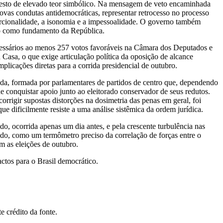
 gesto de elevado teor simbólico. Na mensagem de veto encaminhada
vas condutas antidemocráticas, representar retrocesso no processo
orcionalidade, a isonomia e a impessoalidade. O governo também
ito como fundamento da República.
ecessários ao menos 257 votos favoráveis na Câmara dos Deputados e
asa, o que exige articulação política da oposição de alcance
plicações diretas para a corrida presidencial de outubro.
ada, formada por parlamentares de partidos de centro que, dependendo
 conquistar apoio junto ao eleitorado conservador de seus redutos.
rrigir supostas distorções na dosimetria das penas em geral, foi
ue dificilmente resiste a uma análise sistêmica da ordem jurídica.
o, ocorrida apenas um dia antes, e pela crescente turbulência nas
ltado, como um termômetro preciso da correlação de forças entre o
m as eleições de outubro.
actos para o Brasil democrático.
 crédito da fonte.