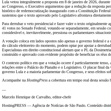
Lula vetou integralmente a proposta em 8 de janeiro de 2026, durant
ao Congresso, o Executivo argumentou que a redução da resposta pena
histórico de redemocratização inaugurado com a Constituição Federal
sustentou que o texto aprovado pelo Legislativo afrontava diretament
Para derrubar o veto presidencial e fazer valer o texto originalmen
41 votos no Senado Federal, votando-se separadamente, em sessão con
considerável e, inevitavelmente, pressiona os parlamentares situacion
A votação coloca em lados opostos não apenas o governo federal e a o
do cálculo eleitoreiro do momento, podem optar por apoiar a derrubad
Especialistas em direito constitucional alertam que o PL da Dosimetri
construído e aprovado com evidente propósito de beneficiar os réus dos
O contexto político em que a votação ocorre é particularmente tenso, 
relações entre o Palácio do Planalto e o Legislativo. O placar final 
governo Lula e a maioria parlamentar do Congresso, e seus efeitos sob
Acompanhe na
HostingPress
a cobertura em tempo real desta sessão h
__
Marcelo Henrique de Carvalho, editor-chefe
HostingPRESS — Agência de Notícias de São Paulo. Conteúdo distribu