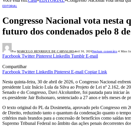
Você está em:
Casa
»
EDITORIAL
»
Congresso Nacional vota nesta quin
EDITORIAL
Congresso Nacional vota nesta qu
futuro dos condenados pelo 8 de
Por
MARCELO HENRIQUE DE CARVALHO
abril 30, 2026
Nenhum comentário
4 Mins li
Facebook
Twitter
Pinterest
LinkedIn
Tumblr
E-mail
Compartilhar
Facebook
Twitter
LinkedIn
Pinterest
E-mail
Copiar Link
Nesta quinta-feira, 30 de abril de 2026, o Congresso Nacional enfrenta
presidente Luiz Inácio Lula da Silva ao Projeto de Lei nº 2.162, de
Senado e do Congresso, Davi Alcolumbre, foi pautada para iniciar às 1
ex-presidente Jair Bolsonaro, sentenciado a 27 anos e três meses de pr
O texto original do PL da Dosimetria, aprovado pelo Congresso em 20
de Direito, reduzindo tanto o quantum da condenação quanto o tempo 
critérios mais brandos para a concessão de benefícios como saídas temp
Supremo Tribunal Federal no âmbito das ações penais decorrentes dos