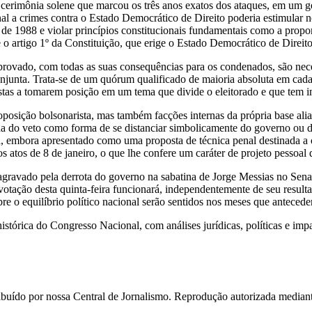
e cerimônia solene que marcou os três anos exatos dos ataques, em um
l a crimes contra o Estado Democrático de Direito poderia estimular no
 de 1988 e violar princípios constitucionais fundamentais como a prop
e o artigo 1º da Constituição, que erige o Estado Democrático de Dire
te aprovado, com todas as suas consequências para os condenados, são n
junta. Trata-se de um quórum qualificado de maioria absoluta em cada C
istas a tomarem posição em um tema que divide o eleitorado e que tem im
posição bolsonarista, mas também facções internas da própria base ali
a do veto como forma de se distanciar simbolicamente do governo ou de
a, embora apresentado como uma proposta de técnica penal destinada a co
 atos de 8 de janeiro, o que lhe confere um caráter de projeto pessoal q
agravado pela derrota do governo na sabatina de Jorge Messias no Senad
da votação desta quinta-feira funcionará, independentemente de seu resu
re o equilíbrio político nacional serão sentidos nos meses que antecede
istórica do Congresso Nacional, com análises jurídicas, políticas e imp
ído por nossa Central de Jornalismo. Reprodução autorizada mediante