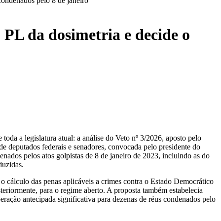
 condenados pelo 8 de janeiro
o PL da dosimetria e decide o
toda a legislatura atual: a análise do Veto nº 3/2026, aposto pelo
de deputados federais e senadores, convocada pelo presidente do
nados pelos atos golpistas de 8 de janeiro de 2023, incluindo as do
duzidas.
o cálculo das penas aplicáveis a crimes contra o Estado Democrático
teriormente, para o regime aberto. A proposta também estabelecia
iberação antecipada significativa para dezenas de réus condenados pelo