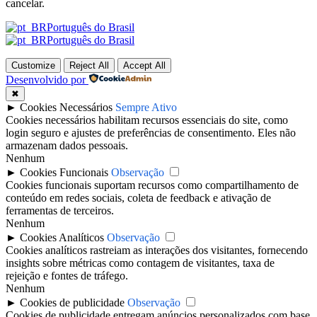
cancelar.
Português do Brasil
Português do Brasil
Customize
Reject All
Accept All
Desenvolvido por
✖
►
Cookies Necessários
Sempre Ativo
Cookies necessários habilitam recursos essenciais do site, como
login seguro e ajustes de preferências de consentimento. Eles não
armazenam dados pessoais.
Nenhum
►
Cookies Funcionais
Observação
Cookies funcionais suportam recursos como compartilhamento de
conteúdo em redes sociais, coleta de feedback e ativação de
ferramentas de terceiros.
Nenhum
►
Cookies Analíticos
Observação
Cookies analíticos rastreiam as interações dos visitantes, fornecendo
insights sobre métricas como contagem de visitantes, taxa de
rejeição e fontes de tráfego.
Nenhum
►
Cookies de publicidade
Observação
Cookies de publicidade entregam anúncios personalizados com base