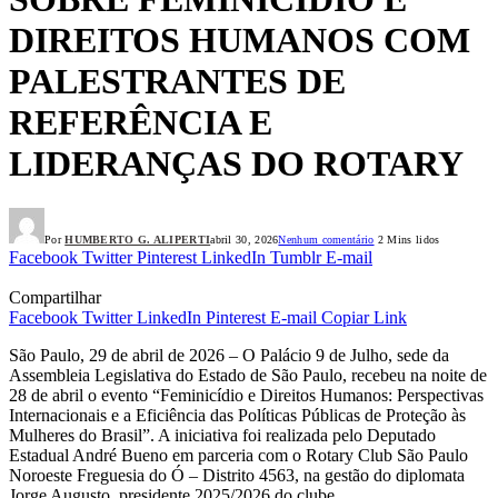
DIREITOS HUMANOS COM
PALESTRANTES DE
REFERÊNCIA E
LIDERANÇAS DO ROTARY
Por
HUMBERTO G. ALIPERTI
abril 30, 2026
Nenhum comentário
2 Mins lidos
Facebook
Twitter
Pinterest
LinkedIn
Tumblr
E-mail
Compartilhar
Facebook
Twitter
LinkedIn
Pinterest
E-mail
Copiar Link
São Paulo, 29 de abril de 2026 – O Palácio 9 de Julho, sede da
Assembleia Legislativa do Estado de São Paulo, recebeu na noite de
28 de abril o evento “Feminicídio e Direitos Humanos: Perspectivas
Internacionais e a Eficiência das Políticas Públicas de Proteção às
Mulheres do Brasil”. A iniciativa foi realizada pelo Deputado
Estadual André Bueno em parceria com o Rotary Club São Paulo
Noroeste Freguesia do Ó – Distrito 4563, na gestão do diplomata
Jorge Augusto, presidente 2025/2026 do clube.