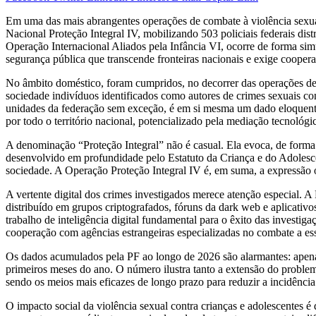
Em uma das mais abrangentes operações de combate à violência sexual c
Nacional Proteção Integral IV, mobilizando 503 policiais federais dis
Operação Internacional Aliados pela Infância VI, ocorre de forma si
segurança pública que transcende fronteiras nacionais e exige cooperaç
No âmbito doméstico, foram cumpridos, no decorrer das operações dest
sociedade indivíduos identificados como autores de crimes sexuais con
unidades da federação sem exceção, é em si mesma um dado eloquente:
por todo o território nacional, potencializado pela mediação tecnológ
A denominação “Proteção Integral” não é casual. Ela evoca, de forma d
desenvolvido em profundidade pelo Estatuto da Criança e do Adolescen
sociedade. A Operação Proteção Integral IV é, em suma, a expressão o
A vertente digital dos crimes investigados merece atenção especial. A
distribuído em grupos criptografados, fóruns da dark web e aplicativos
trabalho de inteligência digital fundamental para o êxito das investig
cooperação com agências estrangeiras especializadas no combate a ess
Os dados acumulados pela PF ao longo de 2026 são alarmantes: apen
primeiros meses do ano. O número ilustra tanto a extensão do problem
sendo os meios mais eficazes de longo prazo para reduzir a incidência 
O impacto social da violência sexual contra crianças e adolescentes 