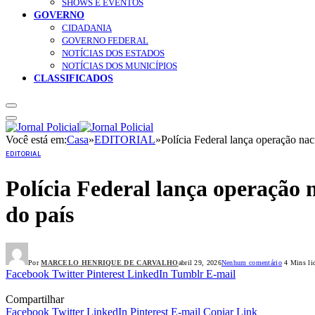
SHOWS E EVENTOS
GOVERNO
CIDADANIA
GOVERNO FEDERAL
NOTÍCIAS DOS ESTADOS
NOTÍCIAS DOS MUNICÍPIOS
CLASSIFICADOS
Você está em:
Casa
»
EDITORIAL
»
Polícia Federal lança operação na
EDITORIAL
Polícia Federal lança operação 
do país
Por
MARCELO HENRIQUE DE CARVALHO
abril 29, 2026
Nenhum comentário
4 Mins li
Facebook
Twitter
Pinterest
LinkedIn
Tumblr
E-mail
Compartilhar
Facebook
Twitter
LinkedIn
Pinterest
E-mail
Copiar Link