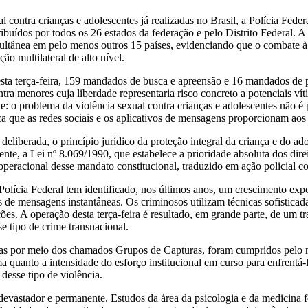
ontra crianças e adolescentes já realizadas no Brasil, a Polícia Federa
tribuídos por todos os 26 estados da federação e pelo Distrito Federal.
multânea em pelo menos outros 15 países, evidenciando que o combate à 
ão multilateral de alto nível.
a terça-feira, 159 mandados de busca e apreensão e 16 mandados de pri
tra menores cuja liberdade representaria risco concreto a potenciais ví
 o problema da violência sexual contra crianças e adolescentes não é
ica que as redes sociais e os aplicativos de mensagens proporcionam aos
eliberada, o princípio jurídico da proteção integral da criança e do a
te, a Lei nº 8.069/1990, que estabelece a prioridade absoluta dos direi
peracional desse mandato constitucional, traduzido em ação policial co
 Polícia Federal tem identificado, nos últimos anos, um crescimento ex
 de mensagens instantâneas. Os criminosos utilizam técnicas sofisticada
ações. A operação desta terça-feira é resultado, em grande parte, de um 
e tipo de crime transnacional.
as por meio dos chamados Grupos de Capturas, foram cumpridos pelo m
a quanto a intensidade do esforço institucional em curso para enfrent
desse tipo de violência.
é devastador e permanente. Estudos da área da psicologia e da medicina