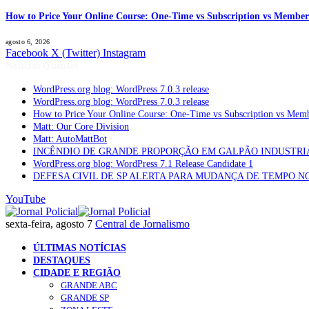
How to Price Your Online Course: One-Time vs Subscription vs Member
agosto 6, 2026
Facebook
X (Twitter)
Instagram
Notícias Quentes
WordPress.org blog: WordPress 7.0.3 release
WordPress.org blog: WordPress 7.0.3 release
How to Price Your Online Course: One-Time vs Subscription vs Mem
Matt: Our Core Division
Matt: AutoMattBot
INCÊNDIO DE GRANDE PROPORÇÃO EM GALPÃO INDUSTRI
WordPress.org blog: WordPress 7.1 Release Candidate 1
DEFESA CIVIL DE SP ALERTA PARA MUDANÇA DE TEMPO N
YouTube
sexta-feira, agosto 7
Central de Jornalismo
ÚLTIMAS NOTÍCIAS
DESTAQUES
CIDADE E REGIÃO
GRANDE ABC
GRANDE SP