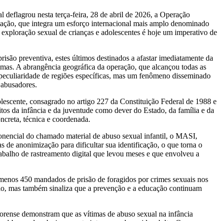
l deflagrou nesta terça-feira, 28 de abril de 2026, a Operação
 A ação, que integra um esforço internacional mais amplo denominado
exploração sexual de crianças e adolescentes é hoje um imperativo de
são preventiva, estes últimos destinados a afastar imediatamente da
timas. A abrangência geográfica da operação, que alcançou todas as
 peculiaridade de regiões específicas, mas um fenômeno disseminado
 abusadores.
dolescente, consagrado no artigo 227 da Constituição Federal de 1988 e
tos da infância e da juventude como dever do Estado, da família e da
ncreta, técnica e coordenada.
ponencial do chamado material de abuso sexual infantil, o MASI,
s de anonimização para dificultar sua identificação, o que torna o
trabalho de rastreamento digital que levou meses e que envolveu a
enos 450 mandados de prisão de foragidos por crimes sexuais nos
á-lo, mas também sinaliza que a prevenção e a educação continuam
 forense demonstram que as vítimas de abuso sexual na infância