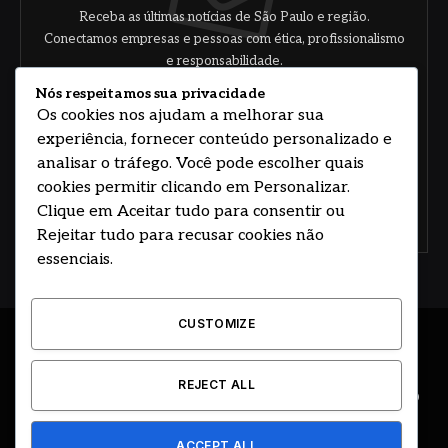
Receba as últimas notícias de São Paulo e região.
Conectamos empresas e pessoas com ética, profissionalismo
e responsabilidade.
Nós respeitamos sua privacidade
Os cookies nos ajudam a melhorar sua
experiência, fornecer conteúdo personalizado e
analisar o tráfego. Você pode escolher quais
cookies permitir clicando em Personalizar.
Clique em Aceitar tudo para consentir ou
Concorde com nossos termos e acordo de
política
Rejeitar tudo para recusar cookies não
essenciais.
CUSTOMIZE
© 2026 DESENVOLVIDO POR HOSTING PRIME BRASIL
REJECT ALL
ÚLTIMAS NOTÍCIAS
DESTAQUES
CIDADE E REGIÃO
COLUNAS
EDITORIAL
EVENTOS
GOVERNO
ACCEPT ALL