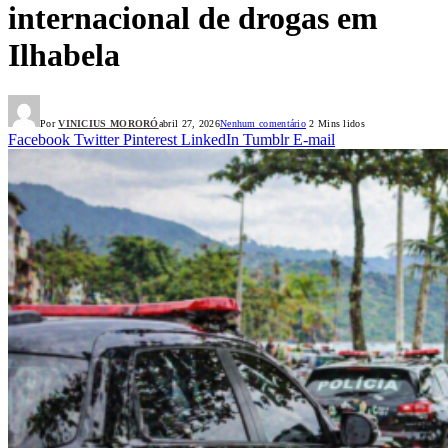
internacional de drogas em
Ilhabela
Por
VINICIUS MORORÓ
abril 27, 2026
Nenhum comentário
2 Mins lidos
Facebook
Twitter
Pinterest
LinkedIn
Tumblr
E-mail