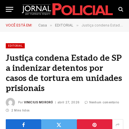
VOCÊ ESTÁ EM:
Casa
»
EDITORIAL
»
Justiça condena Estado de SP a indenizar detentos por casos de tortura em unidades prisionais
EDITORIAL
Justiça condena Estado de SP
a indenizar detentos por
casos de tortura em unidades
prisionais
Por
VINICIUS MORORÓ
abril 27, 2026
Nenhum comentário
2 Mins lidos