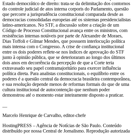
Estado democrático de direito: trata-se da delimitação dos contornos
do controle judicial de atos interna corporis do Parlamento, questão
que percorre a jurisprudência constitucional comparada desde as
democracias consolidadas europeias até os sistemas presidencialistas
latino-americanos. No STF, a discussão sobre a criação de um
Código de Processo Constitucional avança entre os ministros, com
resistências internas notáveis por parte de Alexandre de Moraes,
Dias Toffoli e Gilmar Mendes, que possuem interlocução política
mais intensa com o Congresso. A crise de confiança institucional
entre os dois poderes reflete-se nos índices de aprovação do STF
junto à opinião pública, que se deterioraram ao longo dos últimos
dois anos em decorrência da percepção de que a Corte teria
extravasado seu papel contramajoritário para exercer influência
política direta. Para analistas constitucionais, o equilíbrio entre os
poderes é a questão central da democracia brasileira contemporânea,
e sua resolução depende menos de reformas formais do que de uma
cultura institucional de autocontenção que nenhum poder
demonstrou até o momento estar inteiramente disposto a praticar.
__
Marcelo Henrique de Carvalho, editor-chefe
HostingPRESS – Agência de Notícias de São Paulo. Conteúdo
distribuído por nossa Central de Jornalismo. Reprodução autorizada