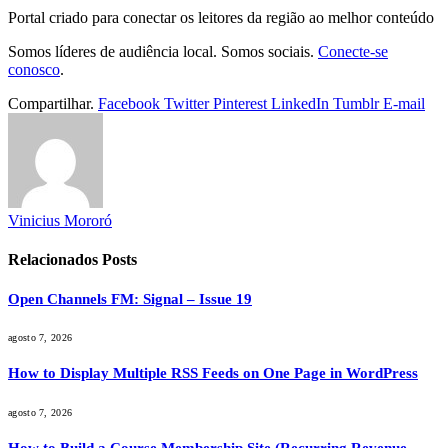
Portal criado para conectar os leitores da região ao melhor conteúdo
Somos líderes de audiência local. Somos sociais.
Conecte-se
conosco
.
Compartilhar.
Facebook
Twitter
Pinterest
LinkedIn
Tumblr
E-mail
Vinicius Mororó
Relacionados
Posts
Open Channels FM: Signal – Issue 19
agosto 7, 2026
How to Display Multiple RSS Feeds on One Page in WordPress
agosto 7, 2026