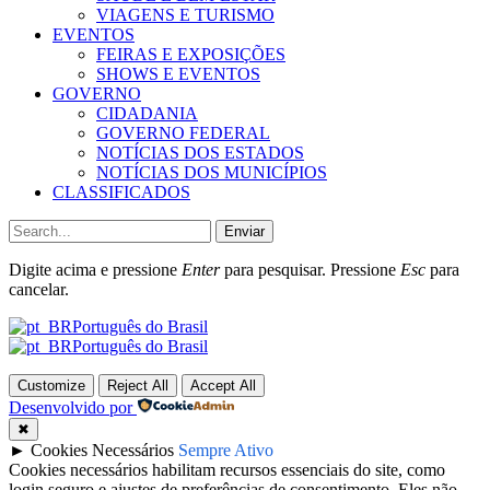
VIAGENS E TURISMO
EVENTOS
FEIRAS E EXPOSIÇÕES
SHOWS E EVENTOS
GOVERNO
CIDADANIA
GOVERNO FEDERAL
NOTÍCIAS DOS ESTADOS
NOTÍCIAS DOS MUNICÍPIOS
CLASSIFICADOS
Enviar
Digite acima e pressione
Enter
para pesquisar. Pressione
Esc
para
cancelar.
Português do Brasil
Português do Brasil
Customize
Reject All
Accept All
Desenvolvido por
✖
►
Cookies Necessários
Sempre Ativo
Cookies necessários habilitam recursos essenciais do site, como
login seguro e ajustes de preferências de consentimento. Eles não