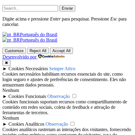
Enviar
Digite acima e pressione
Enter
para pesquisar. Pressione
Esc
para
cancelar.
Português do Brasil
Português do Brasil
Customize
Reject All
Accept All
Desenvolvido por
✖
►
Cookies Necessários
Sempre Ativo
Cookies necessários habilitam recursos essenciais do site, como
login seguro e ajustes de preferências de consentimento. Eles não
armazenam dados pessoais.
Nenhum
►
Cookies Funcionais
Observação
Cookies funcionais suportam recursos como compartilhamento de
conteúdo em redes sociais, coleta de feedback e ativação de
ferramentas de terceiros.
Nenhum
►
Cookies Analíticos
Observação
Cookies analíticos rastreiam as interações dos visitantes, fornecendo
insights sobre métricas como contagem de visitantes, taxa de