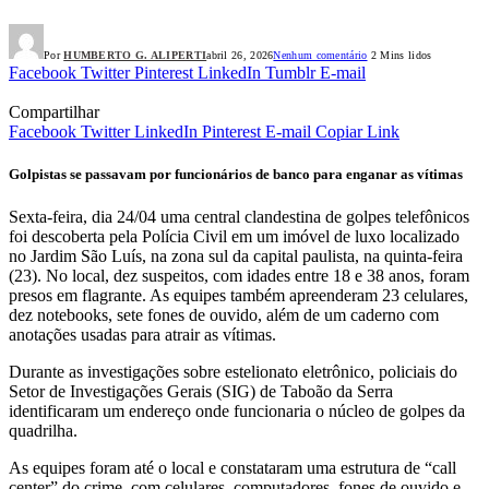
Por
HUMBERTO G. ALIPERTI
abril 26, 2026
Nenhum comentário
2 Mins lidos
Facebook
Twitter
Pinterest
LinkedIn
Tumblr
E-mail
Compartilhar
Facebook
Twitter
LinkedIn
Pinterest
E-mail
Copiar Link
Golpistas se passavam por funcionários de banco para enganar as vítimas
Sexta-feira, dia 24/04 uma central clandestina de golpes telefônicos
foi descoberta pela Polícia Civil em um imóvel de luxo localizado
no Jardim São Luís, na zona sul da capital paulista, na quinta-feira
(23). No local, dez suspeitos, com idades entre 18 e 38 anos, foram
presos em flagrante. As equipes também apreenderam 23 celulares,
dez notebooks, sete fones de ouvido, além de um caderno com
anotações usadas para atrair as vítimas.
Durante as investigações sobre estelionato eletrônico, policiais do
Setor de Investigações Gerais (SIG) de Taboão da Serra
identificaram um endereço onde funcionaria o núcleo de golpes da
quadrilha.
As equipes foram até o local e constataram uma estrutura de “call
center” do crime, com celulares, computadores, fones de ouvido e