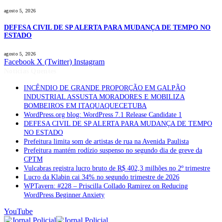
agosto 5, 2026
DEFESA CIVIL DE SP ALERTA PARA MUDANÇA DE TEMPO NO
ESTADO
agosto 5, 2026
Facebook
X (Twitter)
Instagram
Notícias Quentes
INCÊNDIO DE GRANDE PROPORÇÃO EM GALPÃO
INDUSTRIAL ASSUSTA MORADORES E MOBILIZA
BOMBEIROS EM ITAQUAQUECETUBA
WordPress.org blog: WordPress 7.1 Release Candidate 1
DEFESA CIVIL DE SP ALERTA PARA MUDANÇA DE TEMPO
NO ESTADO
Prefeitura limita som de artistas de rua na Avenida Paulista
Prefeitura mantém rodízio suspenso no segundo dia de greve da
CPTM
Vulcabras registra lucro bruto de R$ 402,3 milhões no 2º trimestre
Lucro da Klabin cai 34% no segundo trimestre de 2026
WPTavern: #228 – Priscilla Collado Ramirez on Reducing
WordPress Beginner Anxiety
YouTube