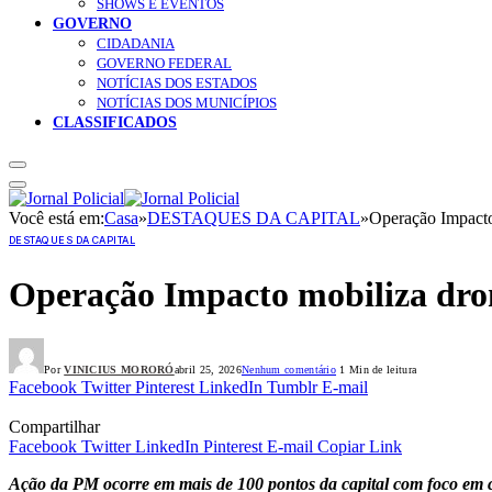
SHOWS E EVENTOS
GOVERNO
CIDADANIA
GOVERNO FEDERAL
NOTÍCIAS DOS ESTADOS
NOTÍCIAS DOS MUNICÍPIOS
CLASSIFICADOS
Você está em:
Casa
»
DESTAQUES DA CAPITAL
»
Operação Impacto 
DESTAQUES DA CAPITAL
Operação Impacto mobiliza dron
Por
VINICIUS MORORÓ
abril 25, 2026
Nenhum comentário
1 Min de leitura
Facebook
Twitter
Pinterest
LinkedIn
Tumblr
E-mail
Compartilhar
Facebook
Twitter
LinkedIn
Pinterest
E-mail
Copiar Link
Ação da PM ocorre em mais de 100 pontos da capital com foco em c