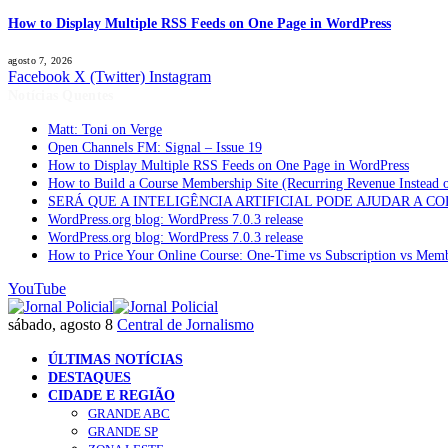
How to Display Multiple RSS Feeds on One Page in WordPress
agosto 7, 2026
Facebook
X (Twitter)
Instagram
Notícias Quentes
Matt: Toni on Verge
Open Channels FM: Signal – Issue 19
How to Display Multiple RSS Feeds on One Page in WordPress
How to Build a Course Membership Site (Recurring Revenue Instead 
SERÁ QUE A INTELIGÊNCIA ARTIFICIAL PODE AJUDAR A C
WordPress.org blog: WordPress 7.0.3 release
WordPress.org blog: WordPress 7.0.3 release
How to Price Your Online Course: One-Time vs Subscription vs Mem
YouTube
sábado, agosto 8
Central de Jornalismo
ÚLTIMAS NOTÍCIAS
DESTAQUES
CIDADE E REGIÃO
GRANDE ABC
GRANDE SP