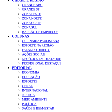
CIDADE E REGIÃO
GRANDE ABC
GRANDE SP
ZONA LESTE
ZONA NORTE
ZONA OESTE
ZONA SUL
BALCÃO DE EMPREGOS
COLUNAS
CULINÁRIA PAULISTANA
ESPORTE NA REGIÃO
FALANDO DIREITO
AÇÕES SOCIAIS
NEGÓCIOS EM DESTAQUE
PROFISSIONAL DESTAQUE
EDITORIAL
ECONOMIA
EDUCAÇÃO
ESPORTES
GERAL
INTERNACIONAL
JUSTIÇA
MEIO AMBIENTE
POLÍTICA
SAÚDE E BEM-ESTAR