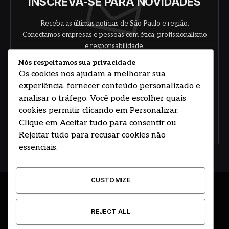
INSCREVA-SE PARA NOVIDADES
Receba as últimas notícias de São Paulo e região.
Conectamos empresas e pessoas com ética, profissionalismo
e responsabilidade.
Nós respeitamos sua privacidade
Os cookies nos ajudam a melhorar sua
experiência, fornecer conteúdo personalizado e
analisar o tráfego. Você pode escolher quais
cookies permitir clicando em Personalizar.
Clique em Aceitar tudo para consentir ou
Concorde com nossos termos e acordo de
política
Rejeitar tudo para recusar cookies não
essenciais.
CUSTOMIZE
© 2026 DESENVOLVIDO POR HOSTING PRIME BRASIL
REJECT ALL
ÚLTIMAS NOTÍCIAS
DESTAQUES
CIDADE E REGIÃO