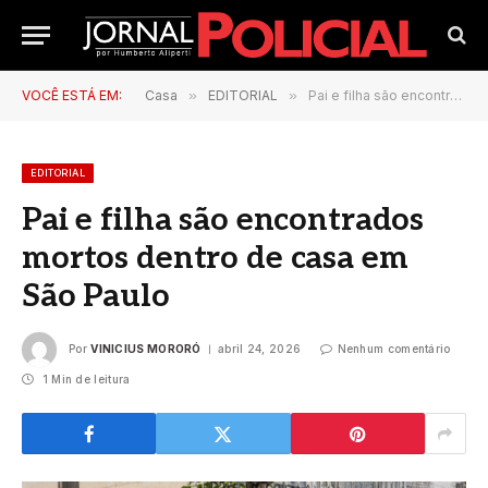
VOCÊ ESTÁ EM:
Casa
»
EDITORIAL
»
Pai e filha são encontrados mortos dentro de casa em São Paulo
EDITORIAL
Pai e filha são encontrados
mortos dentro de casa em
São Paulo
Por
VINICIUS MORORÓ
abril 24, 2026
Nenhum comentário
1 Min de leitura