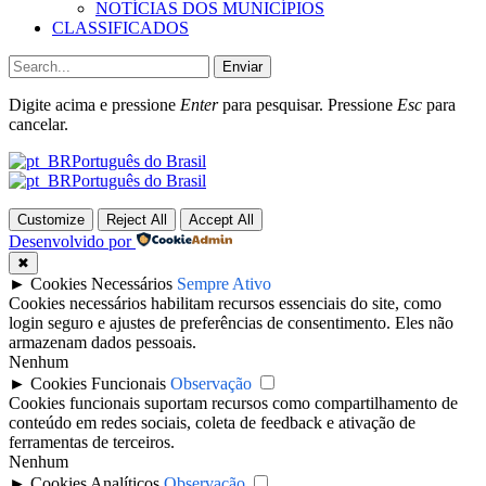
NOTÍCIAS DOS MUNICÍPIOS
CLASSIFICADOS
Enviar
Digite acima e pressione
Enter
para pesquisar. Pressione
Esc
para
cancelar.
Português do Brasil
Português do Brasil
Customize
Reject All
Accept All
Desenvolvido por
✖
►
Cookies Necessários
Sempre Ativo
Cookies necessários habilitam recursos essenciais do site, como
login seguro e ajustes de preferências de consentimento. Eles não
armazenam dados pessoais.
Nenhum
►
Cookies Funcionais
Observação
Cookies funcionais suportam recursos como compartilhamento de
conteúdo em redes sociais, coleta de feedback e ativação de
ferramentas de terceiros.
Nenhum
►
Cookies Analíticos
Observação