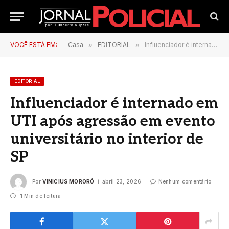
VOCÊ ESTÁ EM:
Casa
»
EDITORIAL
»
Influenciador é internado em UTI após agressão em evento universitário no interior de SP
EDITORIAL
Influenciador é internado em
UTI após agressão em evento
universitário no interior de
SP
Por
VINICIUS MORORÓ
abril 23, 2026
Nenhum comentário
1 Min de leitura