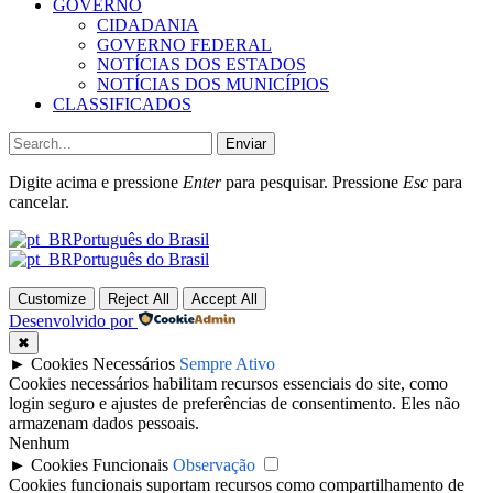
GOVERNO
CIDADANIA
GOVERNO FEDERAL
NOTÍCIAS DOS ESTADOS
NOTÍCIAS DOS MUNICÍPIOS
CLASSIFICADOS
Enviar
Digite acima e pressione
Enter
para pesquisar. Pressione
Esc
para
cancelar.
Português do Brasil
Português do Brasil
Customize
Reject All
Accept All
Desenvolvido por
✖
►
Cookies Necessários
Sempre Ativo
Cookies necessários habilitam recursos essenciais do site, como
login seguro e ajustes de preferências de consentimento. Eles não
armazenam dados pessoais.
Nenhum
►
Cookies Funcionais
Observação
Cookies funcionais suportam recursos como compartilhamento de