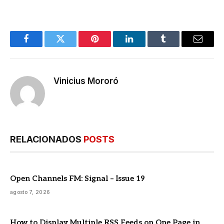
Facebook
Twitter
Pinterest
LinkedIn
Tumblr
E-
mail
Vinicius Mororó
RELACIONADOS
POSTS
Open Channels FM: Signal – Issue 19
agosto 7, 2026
How to Display Multiple RSS Feeds on One Page in