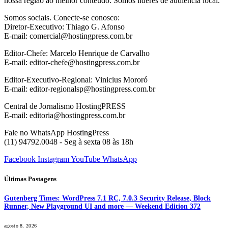
nossa região ao melhor conteúdo. Somos líderes de audiência local.
Somos sociais. Conecte-se conosco:
Diretor-Executivo: Thiago G. Afonso
E-mail: comercial@hostingpress.com.br
Editor-Chefe: Marcelo Henrique de Carvalho
E-mail: editor-chefe@hostingpress.com.br
Editor-Executivo-Regional: Vinicius Mororó
E-mail: editor-regionalsp@hostingpress.com.br
Central de Jornalismo HostingPRESS
E-mail: editoria@hostingpress.com.br
Fale no WhatsApp HostingPress
(11) 94792.0048 - Seg à sexta 08 às 18h
Facebook
Instagram
YouTube
WhatsApp
Últimas Postagens
Gutenberg Times: WordPress 7.1 RC, 7.0.3 Security Release, Block
Runner, New Playground UI and more — Weekend Edition 372
agosto 8, 2026