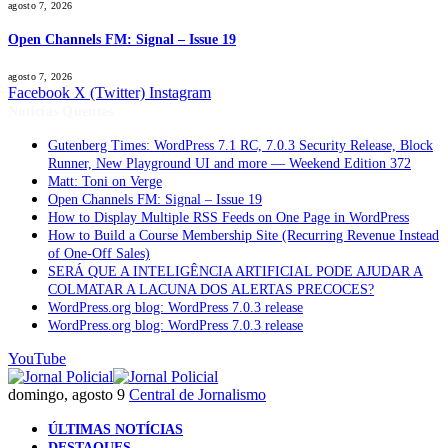
agosto 7, 2026
Open Channels FM: Signal – Issue 19
agosto 7, 2026
Facebook
X (Twitter)
Instagram
Notícias Quentes
Gutenberg Times: WordPress 7.1 RC, 7.0.3 Security Release, Block
Runner, New Playground UI and more — Weekend Edition 372
Matt: Toni on Verge
Open Channels FM: Signal – Issue 19
How to Display Multiple RSS Feeds on One Page in WordPress
How to Build a Course Membership Site (Recurring Revenue Instead
of One-Off Sales)
SERÁ QUE A INTELIGÊNCIA ARTIFICIAL PODE AJUDAR A
COLMATAR A LACUNA DOS ALERTAS PRECOCES?
WordPress.org blog: WordPress 7.0.3 release
WordPress.org blog: WordPress 7.0.3 release
YouTube
domingo, agosto 9
Central de Jornalismo
ÚLTIMAS NOTÍCIAS
DESTAQUES