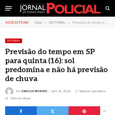
VOCÊ ESTÁ EM:
Casa
»
EDITORIAL
»
Previsão do tempo em SP para quinta (16): sol predomina e não há previsão de chuva
EDITORIAL
Previsão do tempo em SP
para quinta (16): sol
predomina e não há previsão
de chuva
Por
VINICIUS MORORÓ
abril 16, 2026
Nenhum comentário
1 Min de leitura