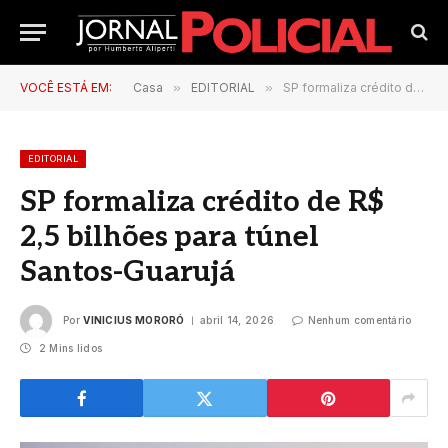
VOCÊ ESTÁ EM:
Casa
»
EDITORIAL
»
SP formaliza crédito de R$ 2,5 bilhões para túnel Santos-Guarujá
EDITORIAL
SP formaliza crédito de R$
2,5 bilhões para túnel
Santos-Guarujá
Por
VINICIUS MORORÓ
abril 14, 2026
Nenhum comentário
2 Mins lidos