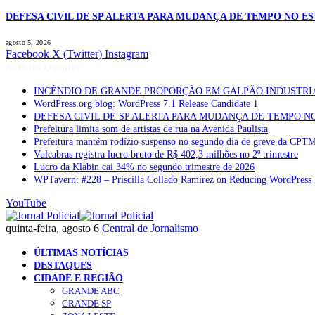
DEFESA CIVIL DE SP ALERTA PARA MUDANÇA DE TEMPO NO E
agosto 5, 2026
Facebook
X (Twitter)
Instagram
Notícias Quentes
INCÊNDIO DE GRANDE PROPORÇÃO EM GALPÃO INDUSTRI
WordPress.org blog: WordPress 7.1 Release Candidate 1
DEFESA CIVIL DE SP ALERTA PARA MUDANÇA DE TEMPO N
Prefeitura limita som de artistas de rua na Avenida Paulista
Prefeitura mantém rodízio suspenso no segundo dia de greve da CPT
Vulcabras registra lucro bruto de R$ 402,3 milhões no 2º trimestre
Lucro da Klabin cai 34% no segundo trimestre de 2026
WPTavern: #228 – Priscilla Collado Ramirez on Reducing WordPress 
YouTube
quinta-feira, agosto 6
Central de Jornalismo
ÚLTIMAS NOTÍCIAS
DESTAQUES
CIDADE E REGIÃO
GRANDE ABC
GRANDE SP