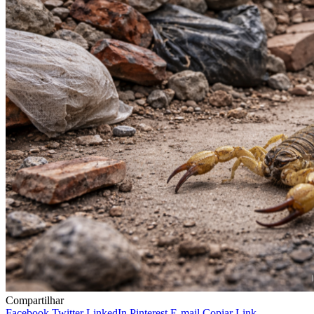
Compartilhar
Facebook
Twitter
LinkedIn
Pinterest
E-mail
Copiar Link