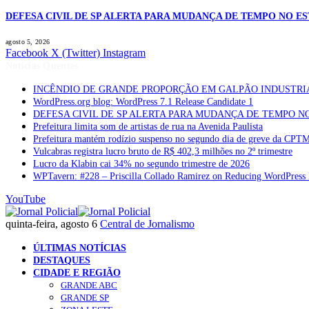
DEFESA CIVIL DE SP ALERTA PARA MUDANÇA DE TEMPO NO E
agosto 5, 2026
Facebook
X (Twitter)
Instagram
Notícias Quentes
INCÊNDIO DE GRANDE PROPORÇÃO EM GALPÃO INDUSTRI
WordPress.org blog: WordPress 7.1 Release Candidate 1
DEFESA CIVIL DE SP ALERTA PARA MUDANÇA DE TEMPO N
Prefeitura limita som de artistas de rua na Avenida Paulista
Prefeitura mantém rodízio suspenso no segundo dia de greve da CPT
Vulcabras registra lucro bruto de R$ 402,3 milhões no 2º trimestre
Lucro da Klabin cai 34% no segundo trimestre de 2026
WPTavern: #228 – Priscilla Collado Ramirez on Reducing WordPress 
YouTube
quinta-feira, agosto 6
Central de Jornalismo
ÚLTIMAS NOTÍCIAS
DESTAQUES
CIDADE E REGIÃO
GRANDE ABC
GRANDE SP