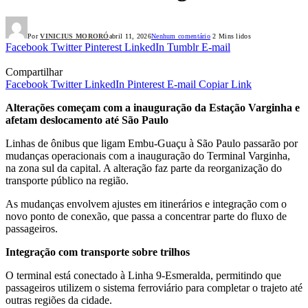
Por
VINICIUS MORORÓ
abril 11, 2026
Nenhum comentário
2 Mins lidos
Facebook
Twitter
Pinterest
LinkedIn
Tumblr
E-mail
Compartilhar
Facebook
Twitter
LinkedIn
Pinterest
E-mail
Copiar Link
Alterações começam com a inauguração da Estação Varginha e
afetam deslocamento até São Paulo
Linhas de ônibus que ligam Embu-Guaçu à São Paulo passarão por
mudanças operacionais com a inauguração do Terminal Varginha,
na zona sul da capital. A alteração faz parte da reorganização do
transporte público na região.
As mudanças envolvem ajustes em itinerários e integração com o
novo ponto de conexão, que passa a concentrar parte do fluxo de
passageiros.
Integração com transporte sobre trilhos
O terminal está conectado à Linha 9-Esmeralda, permitindo que
passageiros utilizem o sistema ferroviário para completar o trajeto até
outras regiões da cidade.