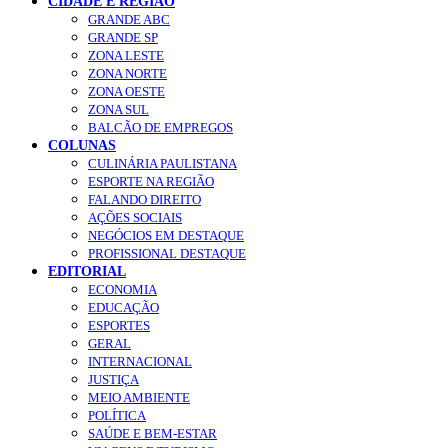
CIDADE E REGIÃO
GRANDE ABC
GRANDE SP
ZONA LESTE
ZONA NORTE
ZONA OESTE
ZONA SUL
BALCÃO DE EMPREGOS
COLUNAS
CULINÁRIA PAULISTANA
ESPORTE NA REGIÃO
FALANDO DIREITO
AÇÕES SOCIAIS
NEGÓCIOS EM DESTAQUE
PROFISSIONAL DESTAQUE
EDITORIAL
ECONOMIA
EDUCAÇÃO
ESPORTES
GERAL
INTERNACIONAL
JUSTIÇA
MEIO AMBIENTE
POLÍTICA
SAÚDE E BEM-ESTAR