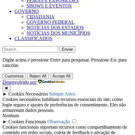
FEIRAS E EXPOSIÇÕES
SHOWS E EVENTOS
GOVERNO
CIDADANIA
GOVERNO FEDERAL
NOTÍCIAS DOS ESTADOS
NOTÍCIAS DOS MUNICÍPIOS
CLASSIFICADOS
Enviar
Digite acima e pressione
Enter
para pesquisar. Pressione
Esc
para
cancelar.
Customize
Reject All
Accept All
Desenvolvido por
✖
►
Cookies Necessários
Sempre Ativo
Cookies necessários habilitam recursos essenciais do site, como
login seguro e ajustes de preferências de consentimento. Eles não
armazenam dados pessoais.
Nenhum
►
Cookies Funcionais
Observação
Cookies funcionais suportam recursos como compartilhamento de
conteúdo em redes sociais, coleta de feedback e ativação de