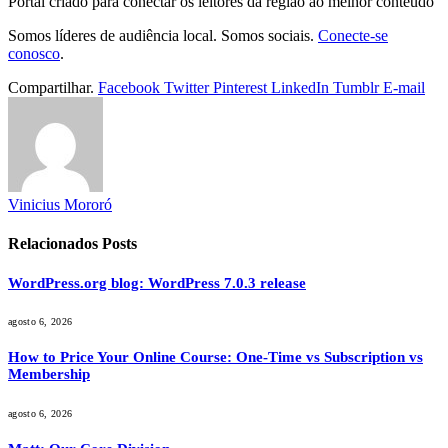
Portal criado para conectar os leitores da região ao melhor conteúdo
Somos líderes de audiência local. Somos sociais.
Conecte-se
conosco
.
Compartilhar.
Facebook
Twitter
Pinterest
LinkedIn
Tumblr
E-mail
Vinicius Mororó
Relacionados
Posts
WordPress.org blog: WordPress 7.0.3 release
agosto 6, 2026
How to Price Your Online Course: One-Time vs Subscription vs
Membership
agosto 6, 2026