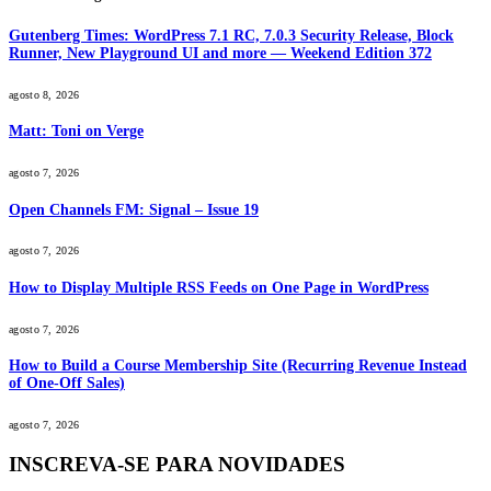
Gutenberg Times: WordPress 7.1 RC, 7.0.3 Security Release, Block
Runner, New Playground UI and more — Weekend Edition 372
agosto 8, 2026
Matt: Toni on Verge
agosto 7, 2026
Open Channels FM: Signal – Issue 19
agosto 7, 2026
How to Display Multiple RSS Feeds on One Page in WordPress
agosto 7, 2026
How to Build a Course Membership Site (Recurring Revenue Instead
of One-Off Sales)
agosto 7, 2026
INSCREVA-SE PARA NOVIDADES