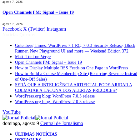
agosto 7, 2026
Open Channels FM: Signal – Issue 19
agosto 7, 2026
Facebook
X (Twitter)
Instagram
Notícias Quentes
Gutenberg Times: WordPress 7.1 RC, 7.0.3 Security Release, Block
Runner, New Playground UI and more — Weekend Edition 372
Matt: Toni on Verge
Open Channels FM: Signal – Issue 19
How to Display Multiple RSS Feeds on One Page in WordPress
How to Build a Course Membership Site (Recurring Revenue Instead
of One-Off Sales)
SERÁ QUE A INTELIGÊNCIA ARTIFICIAL PODE AJUDAR A
COLMATAR A LACUNA DOS ALERTAS PRECOCES?
WordPress.org blog: WordPress 7.0.3 release
WordPress.org blog: WordPress 7.0.3 release
YouTube
domingo, agosto 9
Central de Jornalismo
ÚLTIMAS NOTÍCIAS
DESTAQUES