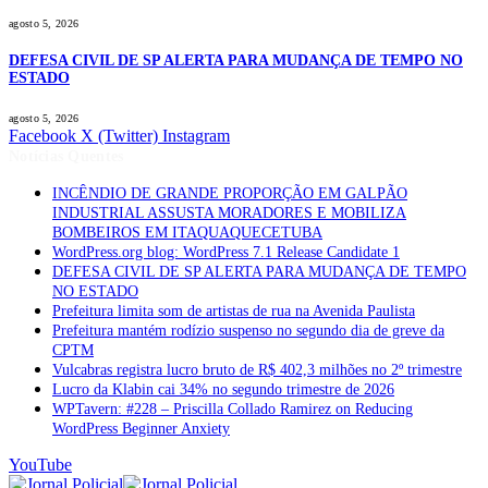
agosto 5, 2026
DEFESA CIVIL DE SP ALERTA PARA MUDANÇA DE TEMPO NO
ESTADO
agosto 5, 2026
Facebook
X (Twitter)
Instagram
Notícias Quentes
INCÊNDIO DE GRANDE PROPORÇÃO EM GALPÃO
INDUSTRIAL ASSUSTA MORADORES E MOBILIZA
BOMBEIROS EM ITAQUAQUECETUBA
WordPress.org blog: WordPress 7.1 Release Candidate 1
DEFESA CIVIL DE SP ALERTA PARA MUDANÇA DE TEMPO
NO ESTADO
Prefeitura limita som de artistas de rua na Avenida Paulista
Prefeitura mantém rodízio suspenso no segundo dia de greve da
CPTM
Vulcabras registra lucro bruto de R$ 402,3 milhões no 2º trimestre
Lucro da Klabin cai 34% no segundo trimestre de 2026
WPTavern: #228 – Priscilla Collado Ramirez on Reducing
WordPress Beginner Anxiety
YouTube