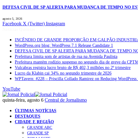
DEFESA CIVIL DE SP ALERTA PARA MUDANÇA DE TEMPO NO E
agosto 5, 2026
Facebook
X (Twitter)
Instagram
Notícias Quentes
INCÊNDIO DE GRANDE PROPORÇÃO EM GALPÃO INDUSTRI
WordPress.org blog: WordPress 7.1 Release Candidate 1
DEFESA CIVIL DE SP ALERTA PARA MUDANÇA DE TEMPO N
Prefeitura limita som de artistas de rua na Avenida Paulista
Prefeitura mantém rodízio suspenso no segundo dia de greve da CPT
Vulcabras registra lucro bruto de R$ 402,3 milhões no 2º trimestre
Lucro da Klabin cai 34% no segundo trimestre de 2026
WPTavern: #228 – Priscilla Collado Ramirez on Reducing WordPress 
YouTube
quinta-feira, agosto 6
Central de Jornalismo
ÚLTIMAS NOTÍCIAS
DESTAQUES
CIDADE E REGIÃO
GRANDE ABC
GRANDE SP