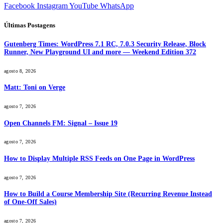
Facebook
Instagram
YouTube
WhatsApp
Últimas Postagens
Gutenberg Times: WordPress 7.1 RC, 7.0.3 Security Release, Block
Runner, New Playground UI and more — Weekend Edition 372
agosto 8, 2026
Matt: Toni on Verge
agosto 7, 2026
Open Channels FM: Signal – Issue 19
agosto 7, 2026
How to Display Multiple RSS Feeds on One Page in WordPress
agosto 7, 2026
How to Build a Course Membership Site (Recurring Revenue Instead
of One-Off Sales)
agosto 7, 2026