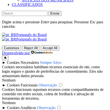
NOTÍCIAS DOS MUNICÍPIOS
CLASSIFICADOS
Enviar
Digite acima e pressione
Enter
para pesquisar. Pressione
Esc
para
cancelar.
Português do Brasil
Português do Brasil
Customize
Reject All
Accept All
Desenvolvido por
✖
►
Cookies Necessários
Sempre Ativo
Cookies necessários habilitam recursos essenciais do site, como
login seguro e ajustes de preferências de consentimento. Eles não
armazenam dados pessoais.
Nenhum
►
Cookies Funcionais
Observação
Cookies funcionais suportam recursos como compartilhamento de
conteúdo em redes sociais, coleta de feedback e ativação de
ferramentas de terceiros.
Nenhum
►
Cookies Analíticos
Observação