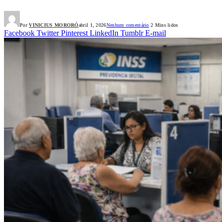
Por
VINICIUS MORORÓ
abril 1, 2026
Nenhum comentário
2 Mins lidos
Facebook
Twitter
Pinterest
LinkedIn
Tumblr
E-mail