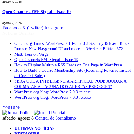
agosto 7, 2026
Open Channels FM: Signal – Issue 19
agosto 7, 2026
Facebook
X (Twitter)
Instagram
Notícias Quentes
Gutenberg Times: WordPress 7.1 RC, 7.0.3 Security Release, Block
Runner, New Playground UI and more — Weekend Edition 372
Matt: Toni on Verge
Open Channels FM: Signal – Issue 19
How to Display Multiple RSS Feeds on One Page in WordPress
How to Build a Course Membership Site (Recurring Revenue Instead
of One-Off Sales)
SERÁ QUE A INTELIGÊNCIA ARTIFICIAL PODE AJUDAR A
COLMATAR A LACUNA DOS ALERTAS PRECOCES?
WordPress.org blog: WordPress 7.0.3 release
WordPress.org blog: WordPress 7.0.3 release
YouTube
sábado, agosto 8
Central de Jornalismo
ÚLTIMAS NOTÍCIAS
DESTAQUES