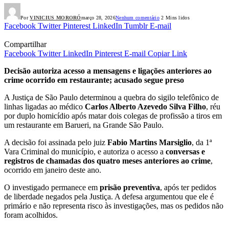
Por
VINICIUS MORORÓ
março 28, 2026
Nenhum comentário
2 Mins lidos
Facebook
Twitter
Pinterest
LinkedIn
Tumblr
E-mail
Compartilhar
Facebook
Twitter
LinkedIn
Pinterest
E-mail
Copiar Link
Decisão autoriza acesso a mensagens e ligações anteriores ao
crime ocorrido em restaurante; acusado segue preso
A Justiça de São Paulo determinou a quebra do sigilo telefônico de
linhas ligadas ao médico
Carlos Alberto Azevedo Silva Filho
, réu
por duplo homicídio após matar dois colegas de profissão a tiros em
um restaurante em Barueri, na Grande São Paulo.
A decisão foi assinada pelo juiz
Fabio Martins Marsiglio
, da 1ª
Vara Criminal do município, e autoriza o acesso a
conversas e
registros de chamadas dos quatro meses anteriores ao crime
,
ocorrido em janeiro deste ano.
O investigado permanece em
prisão preventiva
, após ter pedidos
de liberdade negados pela Justiça. A defesa argumentou que ele é
primário e não representa risco às investigações, mas os pedidos não
foram acolhidos.