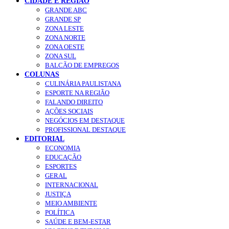
CIDADE E REGIÃO
GRANDE ABC
GRANDE SP
ZONA LESTE
ZONA NORTE
ZONA OESTE
ZONA SUL
BALCÃO DE EMPREGOS
COLUNAS
CULINÁRIA PAULISTANA
ESPORTE NA REGIÃO
FALANDO DIREITO
AÇÕES SOCIAIS
NEGÓCIOS EM DESTAQUE
PROFISSIONAL DESTAQUE
EDITORIAL
ECONOMIA
EDUCAÇÃO
ESPORTES
GERAL
INTERNACIONAL
JUSTIÇA
MEIO AMBIENTE
POLÍTICA
SAÚDE E BEM-ESTAR