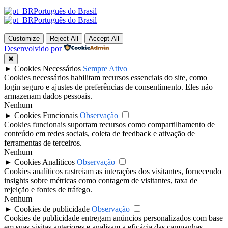
Português do Brasil
Português do Brasil
Customize
Reject All
Accept All
Desenvolvido por
✖
►
Cookies Necessários
Sempre Ativo
Cookies necessários habilitam recursos essenciais do site, como
login seguro e ajustes de preferências de consentimento. Eles não
armazenam dados pessoais.
Nenhum
►
Cookies Funcionais
Observação
Cookies funcionais suportam recursos como compartilhamento de
conteúdo em redes sociais, coleta de feedback e ativação de
ferramentas de terceiros.
Nenhum
►
Cookies Analíticos
Observação
Cookies analíticos rastreiam as interações dos visitantes, fornecendo
insights sobre métricas como contagem de visitantes, taxa de
rejeição e fontes de tráfego.
Nenhum
►
Cookies de publicidade
Observação
Cookies de publicidade entregam anúncios personalizados com base
em suas visitas anteriores e analisam a eficácia das campanhas