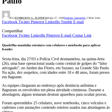
Paulo
Por
HUMBERTO G. ALIPERTI
março 27, 2026
Nenhum comentário
2 Mins lidos
Facebook
Twitter
Pinterest
LinkedIn
Tumblr
E-mail
Compartilhar
Facebook
Twitter
LinkedIn
Pinterest
E-mail
Copiar Link
Quadrilha mantinha estrutura com celulares e notebooks para aplicar
fraudes
Sexta-feira, dia 27/03 a Polícia Civil desmantelou, na quinta-feira
(26), uma base operacional usada como central de golpes do “falso
advogado”, no Jardim das Flores, em Suzano, na Grande São Paulo.
Na ação, dez suspeitos, com idades entre 18 e 48 anos, foram presos
em flagrante.
As equipes chegaram ao endereço após denúncia anônima e
flagraram os envolvidos em plena atividade criminosa. Durante a
abordagem, alguns tentaram destruir aparelhos para ocultar provas.
Foram apreendidos 25 celulares, nove notebooks, cinco veículos e
cadernos com anotações contendo roteiros usados nas abordagens às
vítimas.