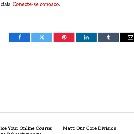
ciais.
Conecte-se conosco
.
Facebook
Twitter
Pinterest
LinkedIn
Tumblr
E
m
ice Your Online Course:
Matt: Our Core Division