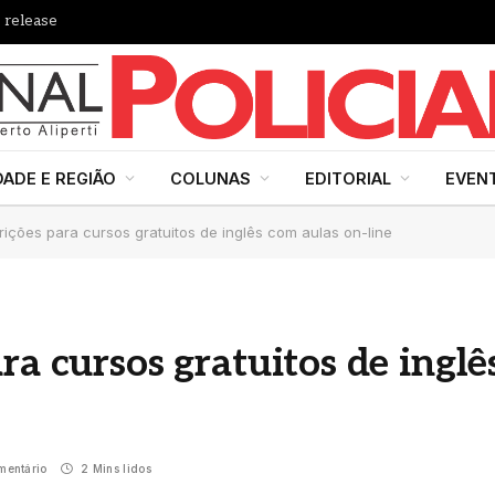
 release
DADE E REGIÃO
COLUNAS
EDITORIAL
EVEN
rições para cursos gratuitos de inglês com aulas on-line
ra cursos gratuitos de inglê
entário
2 Mins lidos