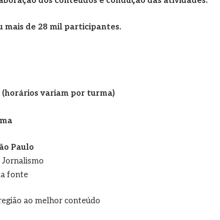
aboração dos conteúdos e condução das atividades.
u mais de 28 mil participantes.
 (horários variam por turma)
ama
ão Paulo
e Jornalismo
a fonte
a região ao melhor conteúdo