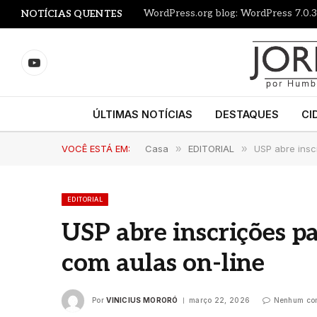
WordPress.org blog: WordPress 7.0.3
NOTÍCIAS QUENTES
YouTube
ÚLTIMAS NOTÍCIAS
DESTAQUES
CI
VOCÊ ESTÁ EM:
Casa
»
EDITORIAL
»
USP abre insc
EDITORIAL
USP abre inscrições pa
com aulas on-line
Por
VINICIUS MORORÓ
março 22, 2026
Nenhum com