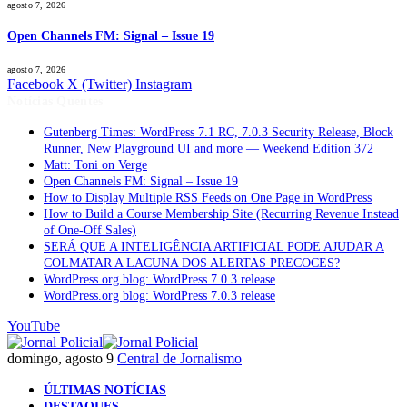
agosto 7, 2026
Open Channels FM: Signal – Issue 19
agosto 7, 2026
Facebook
X (Twitter)
Instagram
Notícias Quentes
Gutenberg Times: WordPress 7.1 RC, 7.0.3 Security Release, Block
Runner, New Playground UI and more — Weekend Edition 372
Matt: Toni on Verge
Open Channels FM: Signal – Issue 19
How to Display Multiple RSS Feeds on One Page in WordPress
How to Build a Course Membership Site (Recurring Revenue Instead
of One-Off Sales)
SERÁ QUE A INTELIGÊNCIA ARTIFICIAL PODE AJUDAR A
COLMATAR A LACUNA DOS ALERTAS PRECOCES?
WordPress.org blog: WordPress 7.0.3 release
WordPress.org blog: WordPress 7.0.3 release
YouTube
domingo, agosto 9
Central de Jornalismo
ÚLTIMAS NOTÍCIAS
DESTAQUES