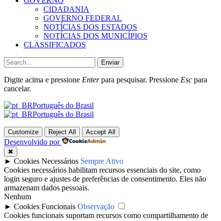
GOVERNO
CIDADANIA
GOVERNO FEDERAL
NOTÍCIAS DOS ESTADOS
NOTÍCIAS DOS MUNICÍPIOS
CLASSIFICADOS
Enviar
Digite acima e pressione
Enter
para pesquisar. Pressione
Esc
para
cancelar.
Português do Brasil
Português do Brasil
Customize
Reject All
Accept All
Desenvolvido por
✖
►
Cookies Necessários
Sempre Ativo
Cookies necessários habilitam recursos essenciais do site, como
login seguro e ajustes de preferências de consentimento. Eles não
armazenam dados pessoais.
Nenhum
►
Cookies Funcionais
Observação
Cookies funcionais suportam recursos como compartilhamento de