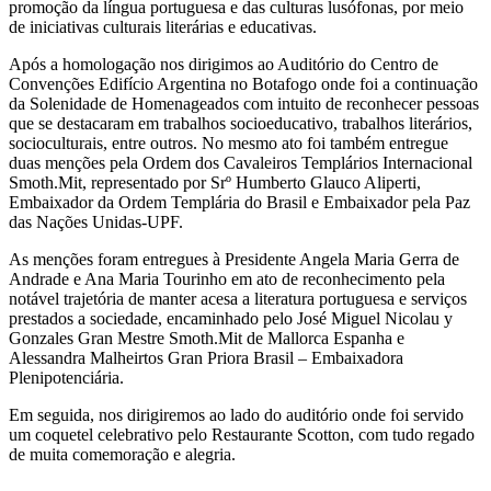
promoção da língua portuguesa e das culturas lusófonas, por meio
de iniciativas culturais literárias e educativas.
Após a homologação nos dirigimos ao Auditório do Centro de
Convenções Edifício Argentina no Botafogo onde foi a continuação
da Solenidade de Homenageados com intuito de reconhecer pessoas
que se destacaram em trabalhos socioeducativo, trabalhos literários,
socioculturais, entre outros. No mesmo ato foi também entregue
duas menções pela Ordem dos Cavaleiros Templários Internacional
Smoth.Mit, representado por Srº Humberto Glauco Aliperti,
Embaixador da Ordem Templária do Brasil e Embaixador pela Paz
das Nações Unidas-UPF.
As menções foram entregues à Presidente Angela Maria Gerra de
Andrade e Ana Maria Tourinho em ato de reconhecimento pela
notável trajetória de manter acesa a literatura portuguesa e serviços
prestados a sociedade, encaminhado pelo José Miguel Nicolau y
Gonzales Gran Mestre Smoth.Mit de Mallorca Espanha e
Alessandra Malheirtos Gran Priora Brasil – Embaixadora
Plenipotenciária.
Em seguida, nos dirigiremos ao lado do auditório onde foi servido
um coquetel celebrativo pelo Restaurante Scotton, com tudo regado
de muita comemoração e alegria.