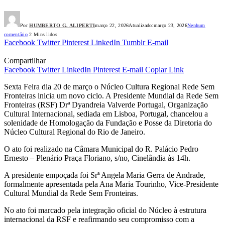
Por
HUMBERTO G. ALIPERTI
março 22, 2026
Atualizado:
março 23, 2026
Nenhum
comentário
2 Mins lidos
Facebook
Twitter
Pinterest
LinkedIn
Tumblr
E-mail
Compartilhar
Facebook
Twitter
LinkedIn
Pinterest
E-mail
Copiar Link
Sexta Feira dia 20 de março o Núcleo Cultura Regional Rede Sem
Fronteiras inicia um novo ciclo. A Presidente Mundial da Rede Sem
Fronteiras (RSF) Drª Dyandreia Valverde Portugal, Organização
Cultural Internacional, sediada em Lisboa, Portugal, chancelou a
solenidade de Homologação da Fundação e Posse da Diretoria do
Núcleo Cultural Regional do Rio de Janeiro.
O ato foi realizado na Câmara Municipal do R. Palácio Pedro
Ernesto – Plenário Praça Floriano, s/no, Cinelândia às 14h.
A presidente empoçada foi Srª Angela Maria Gerra de Andrade,
formalmente apresentada pela Ana Maria Tourinho, Vice-Presidente
Cultural Mundial da Rede Sem Fronteiras.
No ato foi marcado pela integração oficial do Núcleo à estrutura
internacional da RSF e reafirmando seu compromisso com a