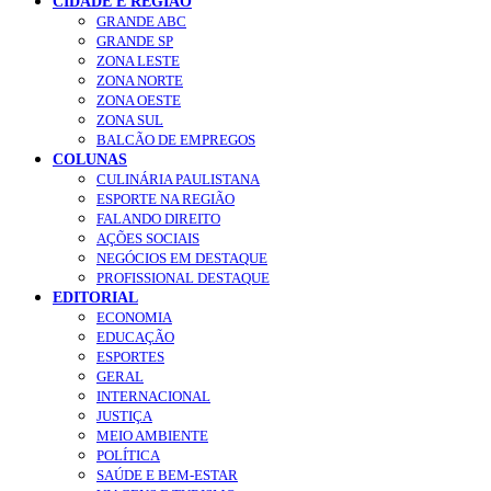
CIDADE E REGIÃO
GRANDE ABC
GRANDE SP
ZONA LESTE
ZONA NORTE
ZONA OESTE
ZONA SUL
BALCÃO DE EMPREGOS
COLUNAS
CULINÁRIA PAULISTANA
ESPORTE NA REGIÃO
FALANDO DIREITO
AÇÕES SOCIAIS
NEGÓCIOS EM DESTAQUE
PROFISSIONAL DESTAQUE
EDITORIAL
ECONOMIA
EDUCAÇÃO
ESPORTES
GERAL
INTERNACIONAL
JUSTIÇA
MEIO AMBIENTE
POLÍTICA
SAÚDE E BEM-ESTAR