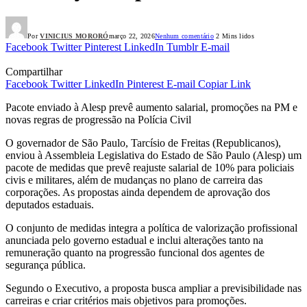
Por
VINICIUS MORORÓ
março 22, 2026
Nenhum comentário
2 Mins lidos
Facebook
Twitter
Pinterest
LinkedIn
Tumblr
E-mail
Compartilhar
Facebook
Twitter
LinkedIn
Pinterest
E-mail
Copiar Link
Pacote enviado à Alesp prevê aumento salarial, promoções na PM e
novas regras de progressão na Polícia Civil
O governador de São Paulo, Tarcísio de Freitas (Republicanos),
enviou à Assembleia Legislativa do Estado de São Paulo (Alesp) um
pacote de medidas que prevê reajuste salarial de 10% para policiais
civis e militares, além de mudanças no plano de carreira das
corporações. As propostas ainda dependem de aprovação dos
deputados estaduais.
O conjunto de medidas integra a política de valorização profissional
anunciada pelo governo estadual e inclui alterações tanto na
remuneração quanto na progressão funcional dos agentes de
segurança pública.
Segundo o Executivo, a proposta busca ampliar a previsibilidade nas
carreiras e criar critérios mais objetivos para promoções.