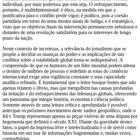
individual, por mais poderosa que esta seja. O enfraquecimento,
portanto, é multidimensional: é ético, na medida em que a
justificativa para o conflito perde vigor; é político, pois a coesão
partidária em torno do tema mostra sinais de fadiga; e é estratégico,
visto que os objetivos finais da intervenção permanecem nebulosos e
distantes de uma resolução satisfatória para os interesses de longo
prazo da nação.
Neste contexto de incertezas, a relevância do jornalismo que se
propõe a decifrar as nuanças do poder e as implicações de tais
conflitos sobre a estabilidade global torna-se indispensável. A
compreensão de que os humores de um líder mundial podem alterar
o destino de milhões de pessoas e redefinir as rotas do comércio
internacional exige uma vigilância constante e uma capacidade
analítica refinada. É fundamental que o leitor busque fontes que não
apenas relatem o óbvio, mas que mergulhem nas causas profundas
da irritação e do enfraquecimento das lideranças globais, oferecendo
um panorama que integre história, economia e ciência política.
Somente através de uma leitura crítica e aprofundada é possível
antecipar os próximos movimentos deste xadrez geopolítico, onde o
Irã e Trump representam apenas as peças visíveis de uma disputa por
hegemonia que definirá o século XXI. Diante da gravidade destes
fatos, o papel da imprensa livre e intelectualizada é o de servir como
bússola em um mar de informações fragmentadas e, muitas vezes,
contraditórias.