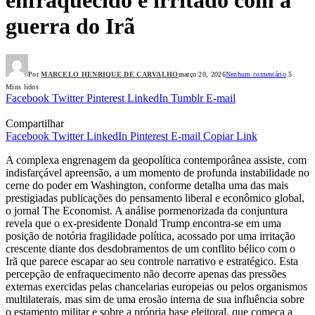
guerra do Irã
Por
MARCELO HENRIQUE DE CARVALHO
março 20, 2026
Nenhum comentário
5
Mins lidos
Facebook
Twitter
Pinterest
LinkedIn
Tumblr
E-mail
Compartilhar
Facebook
Twitter
LinkedIn
Pinterest
E-mail
Copiar Link
A complexa engrenagem da geopolítica contemporânea assiste, com
indisfarçável apreensão, a um momento de profunda instabilidade no
cerne do poder em Washington, conforme detalha uma das mais
prestigiadas publicações do pensamento liberal e econômico global,
o jornal The Economist. A análise pormenorizada da conjuntura
revela que o ex-presidente Donald Trump encontra-se em uma
posição de notória fragilidade política, acossado por uma irritação
crescente diante dos desdobramentos de um conflito bélico com o
Irã que parece escapar ao seu controle narrativo e estratégico. Esta
percepção de enfraquecimento não decorre apenas das pressões
externas exercidas pelas chancelarias europeias ou pelos organismos
multilaterais, mas sim de uma erosão interna de sua influência sobre
o estamento militar e sobre a própria base eleitoral, que começa a