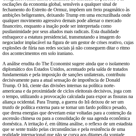
oscilações da economia global, sensíveis a qualquer sinal de
fechamento do Estreito de Ormuz, impõem um freio pragmático às
ambições beligerantes, deixando Trump em uma encruzilhada onde
qualquer movimento agressivo demais pode alienar o mercado
financeiro, enquanto a inação pode ser interpretada como
pusilanimidade por seus aliados mais radicais. Esta dualidade
enfraquece a estatura presidencial, transmutando a imagem do
negociador implacável na figura de um gestor de crises reativo, cujas
explosões de fúria nas redes sociais já não conseguem ditar o ritmo
dos acontecimentos em solo iraniano.
A análise erudita do The Economist sugere ainda que o isolamento
diplomático dos Estados Unidos, acentuado pela saída de tratados
fundamentais e pela imposição de sanções unilaterais, contribuiu
decisivamente para a atual sensação de impotência de Donald
Trump. O Irã, ciente das divisões internas na política norte-
americana e da proximidade de ciclos eleitorais decisivos, joga com
o tempo, utilizando a provocação calculada para expor as fissuras na
aliança ocidental. Para Trump, a guerra do Irã deixou de ser um
trunfo de política externa para se tornar um fardo político pesado,
que drena energias que deveriam estar voltadas para a contenção da
ascensão chinesa ou para a consolidação de sua agenda econômica
doméstica. A irritação é, em última análise, o reflexo de um estadista
que se sente traído pelas circunstâncias e pela resistência de uma
realidade internacional que não se curva aos ditames da vontade