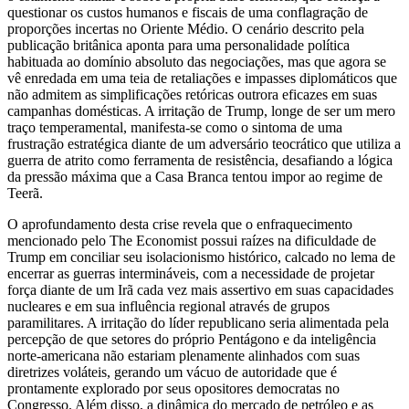
questionar os custos humanos e fiscais de uma conflagração de
proporções incertas no Oriente Médio. O cenário descrito pela
publicação britânica aponta para uma personalidade política
habituada ao domínio absoluto das negociações, mas que agora se
vê enredada em uma teia de retaliações e impasses diplomáticos que
não admitem as simplificações retóricas outrora eficazes em suas
campanhas domésticas. A irritação de Trump, longe de ser um mero
traço temperamental, manifesta-se como o sintoma de uma
frustração estratégica diante de um adversário teocrático que utiliza a
guerra de atrito como ferramenta de resistência, desafiando a lógica
da pressão máxima que a Casa Branca tentou impor ao regime de
Teerã.
O aprofundamento desta crise revela que o enfraquecimento
mencionado pelo The Economist possui raízes na dificuldade de
Trump em conciliar seu isolacionismo histórico, calcado no lema de
encerrar as guerras intermináveis, com a necessidade de projetar
força diante de um Irã cada vez mais assertivo em suas capacidades
nucleares e em sua influência regional através de grupos
paramilitares. A irritação do líder republicano seria alimentada pela
percepção de que setores do próprio Pentágono e da inteligência
norte-americana não estariam plenamente alinhados com suas
diretrizes voláteis, gerando um vácuo de autoridade que é
prontamente explorado por seus opositores democratas no
Congresso. Além disso, a dinâmica do mercado de petróleo e as