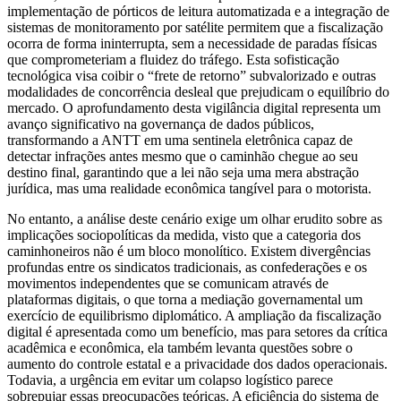
implementação de pórticos de leitura automatizada e a integração de
sistemas de monitoramento por satélite permitem que a fiscalização
ocorra de forma ininterrupta, sem a necessidade de paradas físicas
que comprometeriam a fluidez do tráfego. Esta sofisticação
tecnológica visa coibir o “frete de retorno” subvalorizado e outras
modalidades de concorrência desleal que prejudicam o equilíbrio do
mercado. O aprofundamento desta vigilância digital representa um
avanço significativo na governança de dados públicos,
transformando a ANTT em uma sentinela eletrônica capaz de
detectar infrações antes mesmo que o caminhão chegue ao seu
destino final, garantindo que a lei não seja uma mera abstração
jurídica, mas uma realidade econômica tangível para o motorista.
No entanto, a análise deste cenário exige um olhar erudito sobre as
implicações sociopolíticas da medida, visto que a categoria dos
caminhoneiros não é um bloco monolítico. Existem divergências
profundas entre os sindicatos tradicionais, as confederações e os
movimentos independentes que se comunicam através de
plataformas digitais, o que torna a mediação governamental um
exercício de equilibrismo diplomático. A ampliação da fiscalização
digital é apresentada como um benefício, mas para setores da crítica
acadêmica e econômica, ela também levanta questões sobre o
aumento do controle estatal e a privacidade dos dados operacionais.
Todavia, a urgência em evitar um colapso logístico parece
sobrepujar essas preocupações teóricas. A eficiência do sistema de