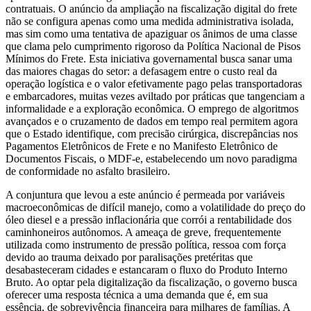
contratuais. O anúncio da ampliação na fiscalização digital do frete
não se configura apenas como uma medida administrativa isolada,
mas sim como uma tentativa de apaziguar os ânimos de uma classe
que clama pelo cumprimento rigoroso da Política Nacional de Pisos
Mínimos do Frete. Esta iniciativa governamental busca sanar uma
das maiores chagas do setor: a defasagem entre o custo real da
operação logística e o valor efetivamente pago pelas transportadoras
e embarcadores, muitas vezes aviltado por práticas que tangenciam a
informalidade e a exploração econômica. O emprego de algoritmos
avançados e o cruzamento de dados em tempo real permitem agora
que o Estado identifique, com precisão cirúrgica, discrepâncias nos
Pagamentos Eletrônicos de Frete e no Manifesto Eletrônico de
Documentos Fiscais, o MDF-e, estabelecendo um novo paradigma
de conformidade no asfalto brasileiro.
A conjuntura que levou a este anúncio é permeada por variáveis
macroeconômicas de difícil manejo, como a volatilidade do preço do
óleo diesel e a pressão inflacionária que corrói a rentabilidade dos
caminhoneiros autônomos. A ameaça de greve, frequentemente
utilizada como instrumento de pressão política, ressoa com força
devido ao trauma deixado por paralisações pretéritas que
desabasteceram cidades e estancaram o fluxo do Produto Interno
Bruto. Ao optar pela digitalização da fiscalização, o governo busca
oferecer uma resposta técnica a uma demanda que é, em sua
essência, de sobrevivência financeira para milhares de famílias. A