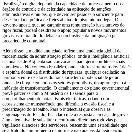
fiscalização digital depende da capacidade de processamento dos
órgãos de controle e da celeridade na aplicação de sanções
administrativas e multas, que devem ser pesadas o suficiente para
desestimular a prática de fretes abaixo do piso mínimo legal. O
governo aposta que, ao garantir uma remuneração justa através do
rigor fiscal, poderá desidratar o apoio popular a novos movimentos
grevistas, retirando do debate o combustível da indignação pela
precariedade contratual.
Além disso, a medida anunciada reflete uma tendência global de
modernização da administração pública, onde a inteligência artificial
e a análise de Big Data são convocadas para gerir conflitos sociais
complexos. No contexto brasileiro, onde a infraestrutura rodoviária é
a espinha dorsal da distribuição de riquezas, qualquer oscilação na
harmonia entre os atores do transporte tem o potencial de gerar
ondas de choque em todos os setores produtivos, do agronegócio à
indústria de transformação. O detalhamento do plano governamental
prevê parcerias com o Ministério da Fazenda para o
compartilhamento de notas fiscais eletrônicas, criando um
ecossistema de transparência que dificulta a evasão fiscal e a
precarização do trabalho. Para o intelectual que observa as
engrenagens do Estado, fica claro que a resposta à ameaça de greve
é uma tentativa de substituir o confronto direto nas rodovias pela
vigilância silenciosa dos servidores, buscando uma estabilidade que
seja fruto do cumprimento da norma e não apenas da negociação