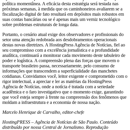
política momentânea. A eficácia desta estratégia será testada nas
próximas semanas, à medida que os caminhoneiros avaliarem se a
fiscalização digital de fato resultará em depósitos mais robustos em
suas contas bancárias ou se é apenas mais um verniz tecnológico
sobre problemas estruturais de longa data.
Portanto, o cenário atual exige dos observadores e profissionais do
setor uma atenção redobrada aos desdobramentos operacionais
destas novas diretrizes. A HostingPress Agência de Notícias, fiel ao
seu compromisso com a excelência jornalística e a profundidade
analítica, continuará a monitorar cada movimento deste tabuleiro de
poder e logística. A compreensão plena das forças que movem o
transporte brasileiro passa, necessariamente, pelo consumo de
informações que transcendem a superficialidade das manchetes
cotidianas. Convidamos você, leitor exigente e comprometido com o
rigor intelectual, a apreciar e ler as matérias da HostingPress
Agência de Notícias, onde a notícia é tratada com a seriedade
acadêmica e o faro investigativo que o momento exige, garantindo
que você esteja sempre à frente na compreensão dos fenômenos que
moldam a infraestrutura e a economia de nossa nação.
Marcelo Henrique de Carvalho, editor-chefe
HostingPRESS – Agência de Notícias de São Paulo. Conteúdo
distribuído por nossa Central de Jornalismo. Reprodução