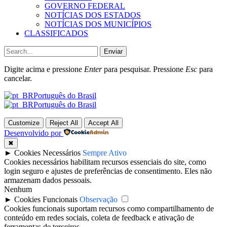
GOVERNO FEDERAL
NOTÍCIAS DOS ESTADOS
NOTÍCIAS DOS MUNICÍPIOS
CLASSIFICADOS
Enviar
Digite acima e pressione
Enter
para pesquisar. Pressione
Esc
para
cancelar.
Português do Brasil
Português do Brasil
Customize
Reject All
Accept All
Desenvolvido por
✖
►
Cookies Necessários
Sempre Ativo
Cookies necessários habilitam recursos essenciais do site, como
login seguro e ajustes de preferências de consentimento. Eles não
armazenam dados pessoais.
Nenhum
►
Cookies Funcionais
Observação
Cookies funcionais suportam recursos como compartilhamento de
conteúdo em redes sociais, coleta de feedback e ativação de
ferramentas de terceiros.