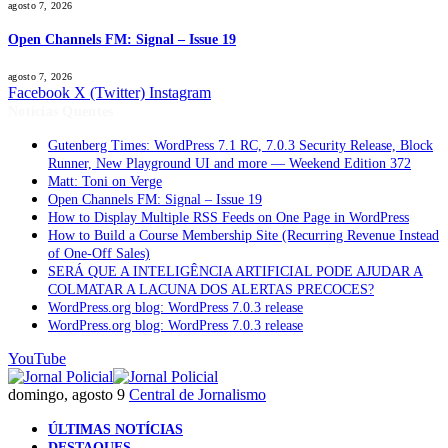
agosto 7, 2026
Open Channels FM: Signal – Issue 19
agosto 7, 2026
Facebook
X (Twitter)
Instagram
Notícias Quentes
Gutenberg Times: WordPress 7.1 RC, 7.0.3 Security Release, Block
Runner, New Playground UI and more — Weekend Edition 372
Matt: Toni on Verge
Open Channels FM: Signal – Issue 19
How to Display Multiple RSS Feeds on One Page in WordPress
How to Build a Course Membership Site (Recurring Revenue Instead
of One-Off Sales)
SERÁ QUE A INTELIGÊNCIA ARTIFICIAL PODE AJUDAR A
COLMATAR A LACUNA DOS ALERTAS PRECOCES?
WordPress.org blog: WordPress 7.0.3 release
WordPress.org blog: WordPress 7.0.3 release
YouTube
domingo, agosto 9
Central de Jornalismo
ÚLTIMAS NOTÍCIAS
DESTAQUES