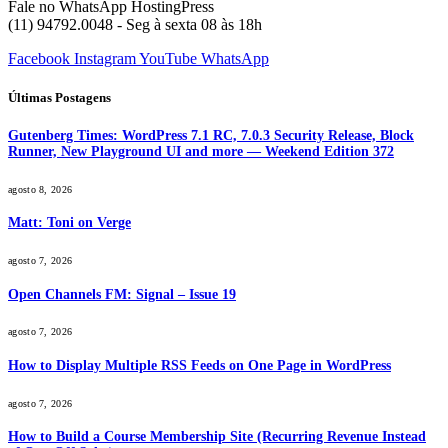
Fale no WhatsApp HostingPress
(11) 94792.0048 - Seg à sexta 08 às 18h
Facebook
Instagram
YouTube
WhatsApp
Últimas Postagens
Gutenberg Times: WordPress 7.1 RC, 7.0.3 Security Release, Block
Runner, New Playground UI and more — Weekend Edition 372
agosto 8, 2026
Matt: Toni on Verge
agosto 7, 2026
Open Channels FM: Signal – Issue 19
agosto 7, 2026
How to Display Multiple RSS Feeds on One Page in WordPress
agosto 7, 2026
How to Build a Course Membership Site (Recurring Revenue Instead