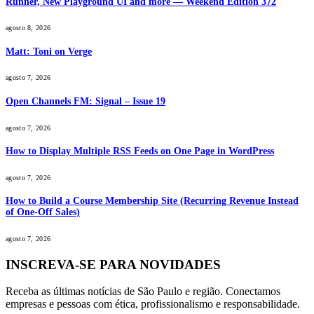
Runner, New Playground UI and more — Weekend Edition 372
agosto 8, 2026
Matt: Toni on Verge
agosto 7, 2026
Open Channels FM: Signal – Issue 19
agosto 7, 2026
How to Display Multiple RSS Feeds on One Page in WordPress
agosto 7, 2026
How to Build a Course Membership Site (Recurring Revenue Instead
of One-Off Sales)
agosto 7, 2026
INSCREVA-SE PARA NOVIDADES
Receba as últimas notícias de São Paulo e região. Conectamos
empresas e pessoas com ética, profissionalismo e responsabilidade.