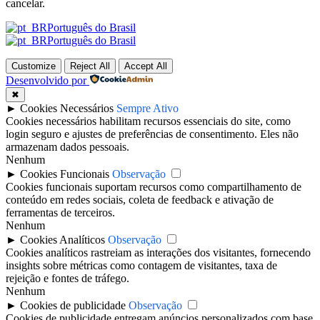
cancelar.
Português do Brasil
Português do Brasil
Customize
Reject All
Accept All
Desenvolvido por
✖
►
Cookies Necessários
Sempre Ativo
Cookies necessários habilitam recursos essenciais do site, como
login seguro e ajustes de preferências de consentimento. Eles não
armazenam dados pessoais.
Nenhum
►
Cookies Funcionais
Observação
Cookies funcionais suportam recursos como compartilhamento de
conteúdo em redes sociais, coleta de feedback e ativação de
ferramentas de terceiros.
Nenhum
►
Cookies Analíticos
Observação
Cookies analíticos rastreiam as interações dos visitantes, fornecendo
insights sobre métricas como contagem de visitantes, taxa de
rejeição e fontes de tráfego.
Nenhum
►
Cookies de publicidade
Observação
Cookies de publicidade entregam anúncios personalizados com base