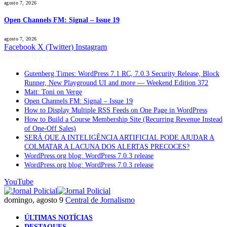
agosto 7, 2026
Open Channels FM: Signal – Issue 19
agosto 7, 2026
Facebook
X (Twitter)
Instagram
Notícias Quentes
Gutenberg Times: WordPress 7.1 RC, 7.0.3 Security Release, Block
Runner, New Playground UI and more — Weekend Edition 372
Matt: Toni on Verge
Open Channels FM: Signal – Issue 19
How to Display Multiple RSS Feeds on One Page in WordPress
How to Build a Course Membership Site (Recurring Revenue Instead
of One-Off Sales)
SERÁ QUE A INTELIGÊNCIA ARTIFICIAL PODE AJUDAR A
COLMATAR A LACUNA DOS ALERTAS PRECOCES?
WordPress.org blog: WordPress 7.0.3 release
WordPress.org blog: WordPress 7.0.3 release
YouTube
domingo, agosto 9
Central de Jornalismo
ÚLTIMAS NOTÍCIAS
DESTAQUES