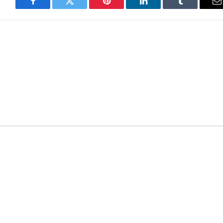
Facebook
Twitter
Pinterest
LinkedIn
Tumblr
E
m