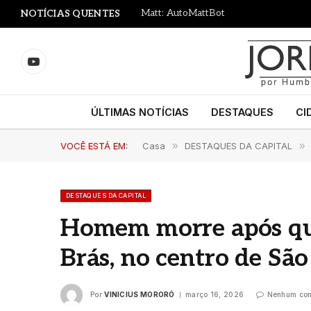
Matt: AutoMattBot
NOTÍCIAS QUENTES
YouTube
ÚLTIMAS NOTÍCIAS
DESTAQUES
CI
VOCÊ ESTÁ EM:
Casa
»
DESTAQUES DA CAPITAL
»
DESTAQUES DA CAPITAL
Homem morre após qu
Brás, no centro de São
Por
VINICIUS MORORÓ
março 16, 2026
Nenhum com