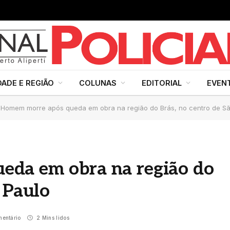
DADE E REGIÃO
COLUNAS
EDITORIAL
EVEN
Homem morre após queda em obra na região do Brás, no centro de Sã
eda em obra na região do
 Paulo
entário
2 Mins lidos