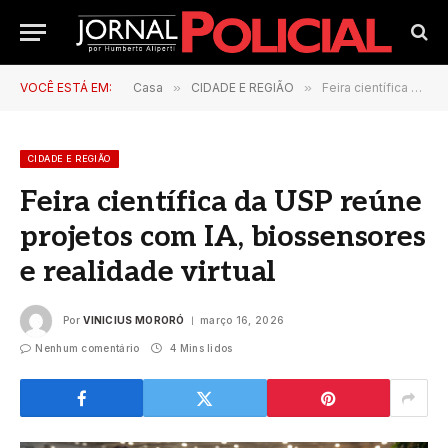
VOCÊ ESTÁ EM:
Casa
»
CIDADE E REGIÃO
»
Feira científica da USP reúne projetos com IA, biossensores e realidade virtual
CIDADE E REGIÃO
Feira científica da USP reúne
projetos com IA, biossensores
e realidade virtual
Por
VINICIUS MORORÓ
março 16, 2026
Nenhum comentário
4 Mins lidos