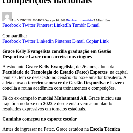
Por
VINICIUS MORORÓ
março 16, 2026
Nenhum comentário
3 Mins lidos
Facebook
Twitter
Pinterest
LinkedIn
Tumblr
E-mail
Compartilhar
Facebook
Twitter
LinkedIn
Pinterest
E-mail
Copiar Link
Grace Kelly Evangelista concilia graduação em Gestão
Desportiva e Lazer com carreira nos ringues
A estudante
Grace Kelly Evangelista
, de 26 anos, aluna da
Faculdade de Tecnologia do Estado (Fatec) Esportes
, na capital
paulista, tem se destacado no cenário do boxe amador brasileiro. A
atleta cursa o
terceiro semestre de Gestão Desportiva e Lazer
e
concilia a rotina acadêmica com treinamentos e competições.
Fã do ex-campeão mundial
Muhammad Ali
, Grace iniciou sua
trajetória no boxe em
2022
e desde então vem acumulando
resultados expressivos em torneios estaduais.
Caminho começou no esporte escolar
Antes de ingressar na Fatec, Grace estudou na
Escola Técnica