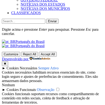
GOVERNO FEDERAL
NOTÍCIAS DOS ESTADOS
NOTÍCIAS DOS MUNICÍPIOS
CLASSIFICADOS
Enviar
Digite acima e pressione
Enter
para pesquisar. Pressione
Esc
para
cancelar.
Português do Brasil
Português do Brasil
Customize
Reject All
Accept All
Desenvolvido por
✖
►
Cookies Necessários
Sempre Ativo
Cookies necessários habilitam recursos essenciais do site, como
login seguro e ajustes de preferências de consentimento. Eles não
armazenam dados pessoais.
Nenhum
►
Cookies Funcionais
Observação
Cookies funcionais suportam recursos como compartilhamento de
conteúdo em redes sociais, coleta de feedback e ativação de
ferramentas de terceiros.