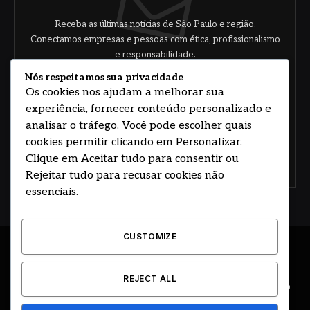
Receba as últimas notícias de São Paulo e região.
Conectamos empresas e pessoas com ética, profissionalismo
e responsabilidade.
Nós respeitamos sua privacidade
Os cookies nos ajudam a melhorar sua
experiência, fornecer conteúdo personalizado e
analisar o tráfego. Você pode escolher quais
cookies permitir clicando em Personalizar.
Clique em Aceitar tudo para consentir ou
Concorde com nossos termos e acordo de
política
Rejeitar tudo para recusar cookies não
essenciais.
CUSTOMIZE
© 2026 DESENVOLVIDO POR HOSTING PRIME BRASIL
REJECT ALL
ÚLTIMAS NOTÍCIAS
DESTAQUES
CIDADE E REGIÃO
COLUNAS
EDITORIAL
EVENTOS
GOVERNO