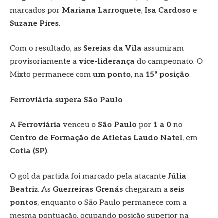
marcados por
Mariana Larroquete
,
Isa Cardoso
e
Suzane Pires
.
Com o resultado, as
Sereias da Vila
assumiram
provisoriamente a
vice-liderança
do campeonato. O
Mixto permanece com
um ponto
, na
15ª posição
.
Ferroviária supera São Paulo
A
Ferroviária
venceu o
São Paulo
por
1 a 0
no
Centro de Formação de Atletas Laudo Natel
, em
Cotia (SP)
.
O gol da partida foi marcado pela atacante
Júlia
Beatriz
. As
Guerreiras Grenás
chegaram a
seis
pontos
, enquanto o São Paulo permanece com a
mesma pontuação, ocupando posição superior na