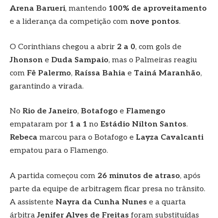
Arena Barueri
, mantendo
100% de aproveitamento
e a liderança da competição com
nove pontos
.
O Corinthians chegou a abrir
2 a 0
, com gols de
Jhonson
e
Duda Sampaio
, mas o Palmeiras reagiu
com
Fê Palermo
,
Raíssa Bahia
e
Tainá Maranhão
,
garantindo a virada.
No
Rio de Janeiro
,
Botafogo
e
Flamengo
empataram por
1 a 1
no
Estádio Nilton Santos
.
Rebeca
marcou para o Botafogo e
Layza Cavalcanti
empatou para o Flamengo.
A partida começou com
26 minutos de atraso
, após
parte da equipe de arbitragem ficar presa no trânsito.
A assistente
Nayra da Cunha Nunes
e a quarta
árbitra
Jenifer Alves de Freitas
foram substituídas