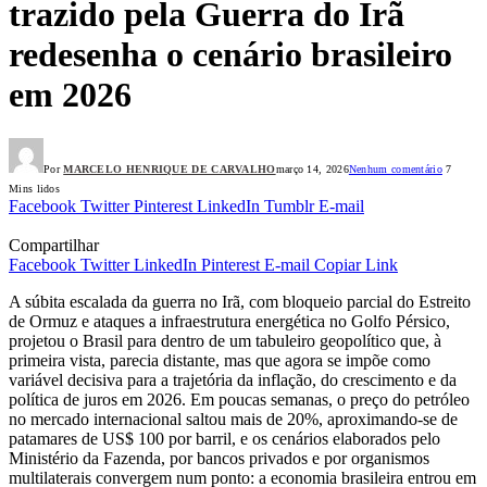
trazido pela Guerra do Irã
redesenha o cenário brasileiro
em 2026
Por
MARCELO HENRIQUE DE CARVALHO
março 14, 2026
Nenhum comentário
7
Mins lidos
Facebook
Twitter
Pinterest
LinkedIn
Tumblr
E-mail
Compartilhar
Facebook
Twitter
LinkedIn
Pinterest
E-mail
Copiar Link
A súbita escalada da guerra no Irã, com bloqueio parcial do Estreito
de Ormuz e ataques a infraestrutura energética no Golfo Pérsico,
projetou o Brasil para dentro de um tabuleiro geopolítico que, à
primeira vista, parecia distante, mas que agora se impõe como
variável decisiva para a trajetória da inflação, do crescimento e da
política de juros em 2026. Em poucas semanas, o preço do petróleo
no mercado internacional saltou mais de 20%, aproximando‑se de
patamares de US$ 100 por barril, e os cenários elaborados pelo
Ministério da Fazenda, por bancos privados e por organismos
multilaterais convergem num ponto: a economia brasileira entrou em