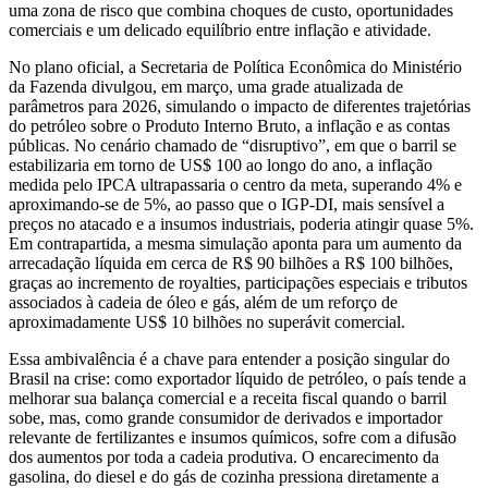
uma zona de risco que combina choques de custo, oportunidades
comerciais e um delicado equilíbrio entre inflação e atividade.
No plano oficial, a Secretaria de Política Econômica do Ministério
da Fazenda divulgou, em março, uma grade atualizada de
parâmetros para 2026, simulando o impacto de diferentes trajetórias
do petróleo sobre o Produto Interno Bruto, a inflação e as contas
públicas. No cenário chamado de “disruptivo”, em que o barril se
estabilizaria em torno de US$ 100 ao longo do ano, a inflação
medida pelo IPCA ultrapassaria o centro da meta, superando 4% e
aproximando‑se de 5%, ao passo que o IGP‑DI, mais sensível a
preços no atacado e a insumos industriais, poderia atingir quase 5%.
Em contrapartida, a mesma simulação aponta para um aumento da
arrecadação líquida em cerca de R$ 90 bilhões a R$ 100 bilhões,
graças ao incremento de royalties, participações especiais e tributos
associados à cadeia de óleo e gás, além de um reforço de
aproximadamente US$ 10 bilhões no superávit comercial.
Essa ambivalência é a chave para entender a posição singular do
Brasil na crise: como exportador líquido de petróleo, o país tende a
melhorar sua balança comercial e a receita fiscal quando o barril
sobe, mas, como grande consumidor de derivados e importador
relevante de fertilizantes e insumos químicos, sofre com a difusão
dos aumentos por toda a cadeia produtiva. O encarecimento da
gasolina, do diesel e do gás de cozinha pressiona diretamente a