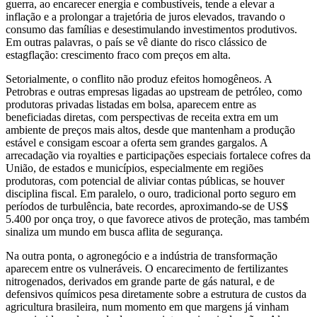
guerra, ao encarecer energia e combustíveis, tende a elevar a
inflação e a prolongar a trajetória de juros elevados, travando o
consumo das famílias e desestimulando investimentos produtivos.
Em outras palavras, o país se vê diante do risco clássico de
estagflação: crescimento fraco com preços em alta.
Setorialmente, o conflito não produz efeitos homogêneos. A
Petrobras e outras empresas ligadas ao upstream de petróleo, como
produtoras privadas listadas em bolsa, aparecem entre as
beneficiadas diretas, com perspectivas de receita extra em um
ambiente de preços mais altos, desde que mantenham a produção
estável e consigam escoar a oferta sem grandes gargalos. A
arrecadação via royalties e participações especiais fortalece cofres da
União, de estados e municípios, especialmente em regiões
produtoras, com potencial de aliviar contas públicas, se houver
disciplina fiscal. Em paralelo, o ouro, tradicional porto seguro em
períodos de turbulência, bate recordes, aproximando‑se de US$
5.400 por onça troy, o que favorece ativos de proteção, mas também
sinaliza um mundo em busca aflita de segurança.
Na outra ponta, o agronegócio e a indústria de transformação
aparecem entre os vulneráveis. O encarecimento de fertilizantes
nitrogenados, derivados em grande parte de gás natural, e de
defensivos químicos pesa diretamente sobre a estrutura de custos da
agricultura brasileira, num momento em que margens já vinham