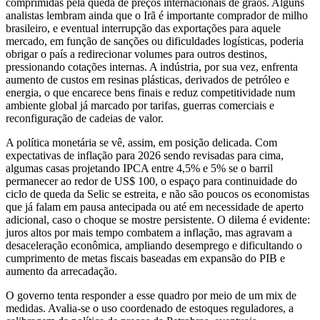
comprimidas pela queda de preços internacionais de grãos. Alguns
analistas lembram ainda que o Irã é importante comprador de milho
brasileiro, e eventual interrupção das exportações para aquele
mercado, em função de sanções ou dificuldades logísticas, poderia
obrigar o país a redirecionar volumes para outros destinos,
pressionando cotações internas. A indústria, por sua vez, enfrenta
aumento de custos em resinas plásticas, derivados de petróleo e
energia, o que encarece bens finais e reduz competitividade num
ambiente global já marcado por tarifas, guerras comerciais e
reconfiguração de cadeias de valor.
A política monetária se vê, assim, em posição delicada. Com
expectativas de inflação para 2026 sendo revisadas para cima,
algumas casas projetando IPCA entre 4,5% e 5% se o barril
permanecer ao redor de US$ 100, o espaço para continuidade do
ciclo de queda da Selic se estreita, e não são poucos os economistas
que já falam em pausa antecipada ou até em necessidade de aperto
adicional, caso o choque se mostre persistente. O dilema é evidente:
juros altos por mais tempo combatem a inflação, mas agravam a
desaceleração econômica, ampliando desemprego e dificultando o
cumprimento de metas fiscais baseadas em expansão do PIB e
aumento da arrecadação.
O governo tenta responder a esse quadro por meio de um mix de
medidas. Avalia‑se o uso coordenado de estoques reguladores, a