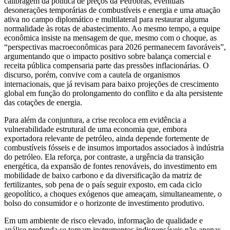
calibragem da política de preços da Petrobras, eventuais
desonerações temporárias de combustíveis e energia e uma atuação
ativa no campo diplomático e multilateral para restaurar alguma
normalidade às rotas de abastecimento. Ao mesmo tempo, a equipe
econômica insiste na mensagem de que, mesmo com o choque, as
“perspectivas macroeconômicas para 2026 permanecem favoráveis”,
argumentando que o impacto positivo sobre balança comercial e
receita pública compensaria parte das pressões inflacionárias. O
discurso, porém, convive com a cautela de organismos
internacionais, que já revisam para baixo projeções de crescimento
global em função do prolongamento do conflito e da alta persistente
das cotações de energia.
Para além da conjuntura, a crise recoloca em evidência a
vulnerabilidade estrutural de uma economia que, embora
exportadora relevante de petróleo, ainda depende fortemente de
combustíveis fósseis e de insumos importados associados à indústria
do petróleo. Ela reforça, por contraste, a urgência da transição
energética, da expansão de fontes renováveis, do investimento em
mobilidade de baixo carbono e da diversificação da matriz de
fertilizantes, sob pena de o país seguir exposto, em cada ciclo
geopolítico, a choques exógenos que ameaçam, simultaneamente, o
bolso do consumidor e o horizonte de investimento produtivo.
Em um ambiente de risco elevado, informação de qualidade e
análise profunda se tornam instrumentos indispensáveis não apenas