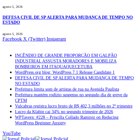
agosto 5, 2026
DEFESA CIVIL DE SP ALERTA PARA MUDANÇA DE TEMPO NO
ESTADO
agosto 5, 2026
Facebook
X (Twitter)
Instagram
Notícias Quentes
INCÊNDIO DE GRANDE PROPORÇÃO EM GALPÃO
INDUSTRIAL ASSUSTA MORADORES E MOBILIZA
BOMBEIROS EM ITAQUAQUECETUBA
WordPress.org blog: WordPress 7.1 Release Candidate 1
DEFESA CIVIL DE SP ALERTA PARA MUDANÇA DE TEMPO
NO ESTADO
Prefeitura limita som de artistas de rua na Avenida Paulista
Prefeitura mantém rodízio suspenso no segundo dia de greve da
CPTM
Vulcabras registra lucro bruto de R$ 402,3 milhões no 2º trimestre
Lucro da Klabin cai 34% no segundo trimestre de 2026
WPTavern: #228 – Priscilla Collado Ramirez on Reducing
WordPress Beginner Anxiety
YouTube