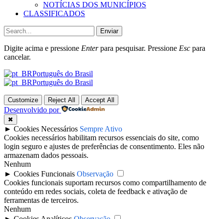
NOTÍCIAS DOS MUNICÍPIOS
CLASSIFICADOS
Enviar
Digite acima e pressione
Enter
para pesquisar. Pressione
Esc
para
cancelar.
Português do Brasil
Português do Brasil
Customize
Reject All
Accept All
Desenvolvido por
✖
►
Cookies Necessários
Sempre Ativo
Cookies necessários habilitam recursos essenciais do site, como
login seguro e ajustes de preferências de consentimento. Eles não
armazenam dados pessoais.
Nenhum
►
Cookies Funcionais
Observação
Cookies funcionais suportam recursos como compartilhamento de
conteúdo em redes sociais, coleta de feedback e ativação de
ferramentas de terceiros.
Nenhum
►
Cookies Analíticos
Observação