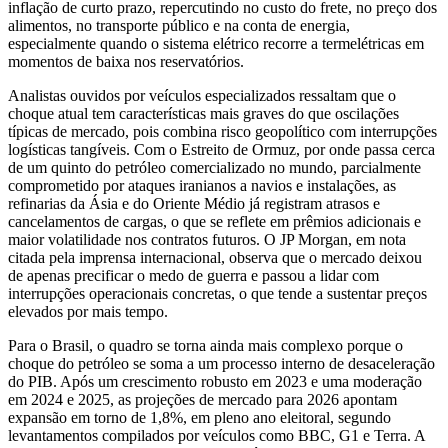
inflação de curto prazo, repercutindo no custo do frete, no preço dos
alimentos, no transporte público e na conta de energia,
especialmente quando o sistema elétrico recorre a termelétricas em
momentos de baixa nos reservatórios.
Analistas ouvidos por veículos especializados ressaltam que o
choque atual tem características mais graves do que oscilações
típicas de mercado, pois combina risco geopolítico com interrupções
logísticas tangíveis. Com o Estreito de Ormuz, por onde passa cerca
de um quinto do petróleo comercializado no mundo, parcialmente
comprometido por ataques iranianos a navios e instalações, as
refinarias da Ásia e do Oriente Médio já registram atrasos e
cancelamentos de cargas, o que se reflete em prêmios adicionais e
maior volatilidade nos contratos futuros. O JP Morgan, em nota
citada pela imprensa internacional, observa que o mercado deixou
de apenas precificar o medo de guerra e passou a lidar com
interrupções operacionais concretas, o que tende a sustentar preços
elevados por mais tempo.
Para o Brasil, o quadro se torna ainda mais complexo porque o
choque do petróleo se soma a um processo interno de desaceleração
do PIB. Após um crescimento robusto em 2023 e uma moderação
em 2024 e 2025, as projeções de mercado para 2026 apontam
expansão em torno de 1,8%, em pleno ano eleitoral, segundo
levantamentos compilados por veículos como BBC, G1 e Terra. A