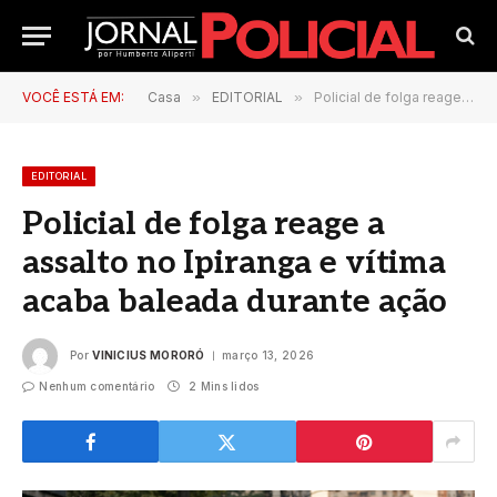
VOCÊ ESTÁ EM:
Casa
»
EDITORIAL
»
Policial de folga reage a assalto no Ipiranga e vítima acaba baleada durante ação
EDITORIAL
Policial de folga reage a
assalto no Ipiranga e vítima
acaba baleada durante ação
Por
VINICIUS MORORÓ
março 13, 2026
Nenhum comentário
2 Mins lidos