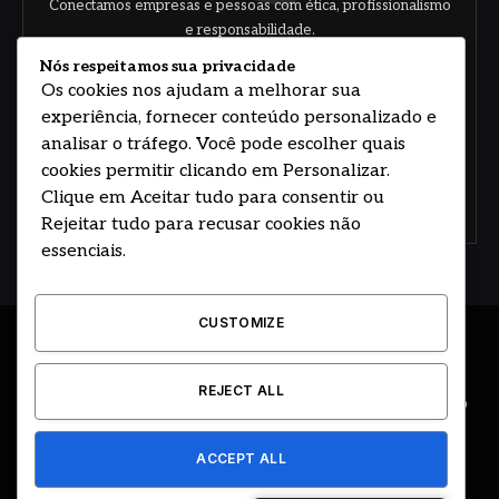
Conectamos empresas e pessoas com ética, profissionalismo
e responsabilidade.
Nós respeitamos sua privacidade
Os cookies nos ajudam a melhorar sua
experiência, fornecer conteúdo personalizado e
analisar o tráfego. Você pode escolher quais
cookies permitir clicando em Personalizar.
Clique em Aceitar tudo para consentir ou
Concorde com nossos termos e acordo de
política
Rejeitar tudo para recusar cookies não
essenciais.
CUSTOMIZE
© 2026 DESENVOLVIDO POR HOSTING PRIME BRASIL
REJECT ALL
ÚLTIMAS NOTÍCIAS
DESTAQUES
CIDADE E REGIÃO
COLUNAS
EDITORIAL
EVENTOS
GOVERNO
ACCEPT ALL
CLASSIFICADOS